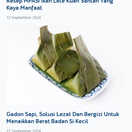
Resep MPASI Ikan Lele Kuah Santan Yang
Gulung-gulung dan bungkus adonan dengan daun
Kaya Manfaat
pisang.
Setelah terbungkus, anda bisa mengukus adonan
12 September 2024
selama kurang lebih 10-15 menit. Angkat dan biarkan
dingin.
Telah dingin, potong-potong adonan, dan goreng
sebentar hingga adonan berwarna
Kalau ingin lebih sehat, rolade tadi sebenarnya tidak perlu
digoreng lagi, anda bisa langsung menyajikannya, dengan
catatan semua bahan, terutama ayam cincang sudah benar-
benar matang. Tapi kalau anda lebih suka hidangan kering,
anda bisa menggorengnya sesuai selera.
Bagaimana Moms, mudah kan cara membuatnya?
Gadon Sapi, Solusi Lezat Dan Bergizi Untuk
Menaikkan Berat Badan Si Kecil
12 September 2024