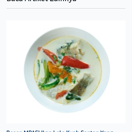
2 batang daun bawang, di potong-potong kecil
garam dan merica secukupnya
air secukupnya
minyak goreng secukupnya
Cara membuat
Tumis bawang putih hingga harum, kemudian
masukkan daging ayam cincang, daun bawang dan
Tumis semua bahan hingga matang. Masukkan ke
dalam wadah terpisah.
Kocok telur, masukkan sedikit garam, tepung terigu dan
air secukupnya. Kocok sampai adonan
Siapkan wajan anti lengket, dadar adonan telur dalam
bentuk tipis, kemudian jadikan beberapa bagian, dan
sisihkan.
Dalam wadah lainnya, tahu yang sebelumnya sudah
anda hancurkan, campur dengan bumbu tumis
Masukkan garam dan merica secukupnya.
Ambil telur dadar dan isi dengan adonan tahu tersebut.