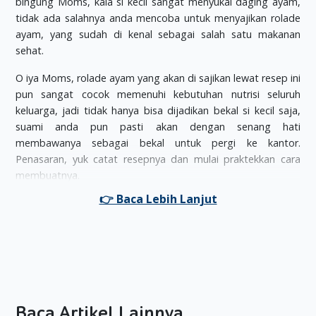
bingung Moms, kala si kecil sangat menyukai daging ayam,
tidak ada salahnya anda mencoba untuk menyajikan rolade
ayam, yang sudah di kenal sebagai salah satu makanan
sehat.
O iya Moms, rolade ayam yang akan di sajikan lewat resep ini
pun sangat cocok memenuhi kebutuhan nutrisi seluruh
keluarga, jadi tidak hanya bisa dijadikan bekal si kecil saja,
suami anda pun pasti akan dengan senang hati
membawanya sebagai bekal untuk pergi ke kantor.
Penasaran, yuk catat resepnya dan mulai praktekkan cara
membuatnya.
Bahan
2 buah tahu putih, di giling halus
200 gr daging ayam, di cincang kecil
2 sdm tepung terigu
2 butir telur
3 siung bawang putih, di cincang halus
Baca Artikel Lainnya
1 buah wortel, di potong-potong berbentuk dadu kecil