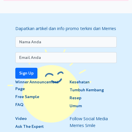
Dapatkan artikel dan info promo terkini dari Merries
Sign Up
Winner Announcement
Kesehatan
Page
Tumbuh Kembang
Free Sample
Resep
FAQ
Umum
Follow Social Media
Video
Merries Smile
Ask The Expert