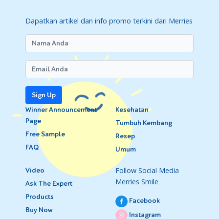
Dapatkan artikel dan info promo terkini dari Merries
Sign Up
Winner Announcement
Kesehatan
Page
Tumbuh Kembang
Free Sample
Resep
FAQ
Umum
Follow Social Media
Video
Merries Smile
Ask The Expert
Products
Facebook
Buy Now
Instagram