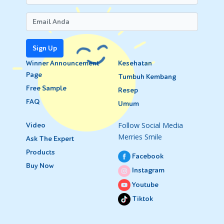
Sign Up
Winner Announcement
Kesehatan
Page
Tumbuh Kembang
Free Sample
Resep
FAQ
Umum
Follow Social Media
Video
Merries Smile
Ask The Expert
Products
Facebook
Buy Now
Instagram
Youtube
Tiktok