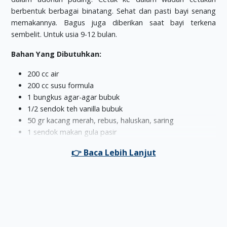
berbentuk berbagai binatang. Sehat dan pasti bayi senang
memakannya. Bagus juga diberikan saat bayi terkena
sembelit. Untuk usia 9-12 bulan.
Bahan Yang Dibutuhkan:
200 cc air
200 cc susu formula
1 bungkus agar-agar bubuk
1/2 sendok teh vanilla bubuk
50 gr kacang merah, rebus, haluskan, saring
1 sendok makan gula pasir
Cara Pembuatan:
Rebus agar-agar dengan air hingga mendidih.
Tambahkan gula dan vanilla.
Masukkan kacang merah, aduk rata. Angkat.
Tuang ke dalam cetakan, biarkan mengeras. Keluarkan
dari cetakan, beri kuah susu. Sajikan.