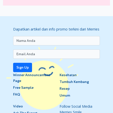
Dapatkan artikel dan info promo terkini dari Merries
Sign Up
Winner Announcement
Kesehatan
Page
Tumbuh Kembang
Free Sample
Resep
FAQ
Umum
Follow Social Media
Video
Merries Smile