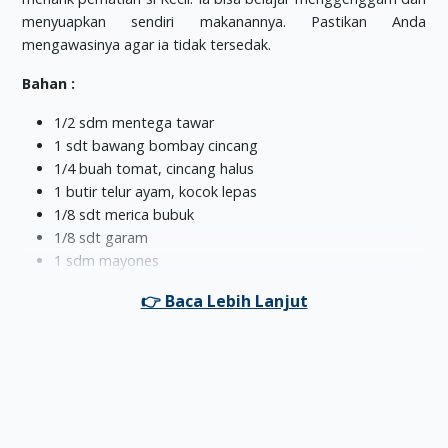
menyuapkan sendiri makanannya. Pastikan Anda
mengawasinya agar ia tidak tersedak.
Bahan :
1/2 sdm mentega tawar
1 sdt bawang bombay cincang
1/4 buah tomat, cincang halus
1 butir telur ayam, kocok lepas
1/8 sdt merica bubuk
1/8 sdt garam
1 sdm mayones
2 lembar roti tawar, buang pinggirnya
Cara Memasak :
Panaskan mentega, tumis bawang bombay hingga layu.
Masukkan tomat, aduk rata hingga tomat layu.
Masukkan telur, aduk cepat hingga adonan berbutir-
butir dan matang.