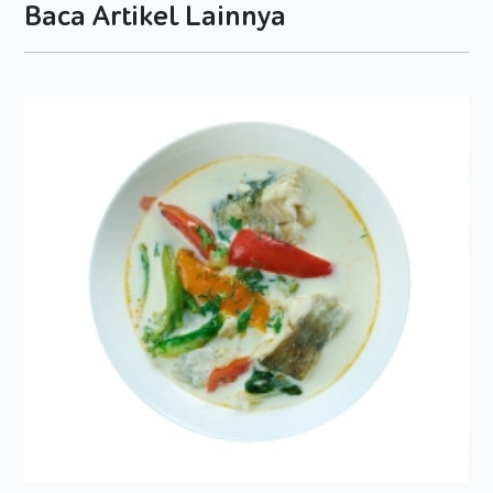
Bubuhi merica dan garam, aduk rata. Angkat.
Baca Artikel Lainnya
Olesi permukaan roti dengan mayones, letakkan
tumisan telur di salah satu roti, ratakan.
Tangkup dengan 1 lembar roti lain, tekan perlahan
untuk memadatkan.
Potong-potong ke dalam bentuk yang lucu. Sajikan.