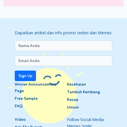
Dapatkan artikel dan info promo terkini dari Merries
Sign Up
Winner Announcement
Kesehatan
Page
Tumbuh Kembang
Free Sample
Resep
FAQ
Umum
Follow Social Media
Video
Merries Smile