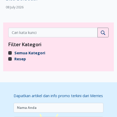
“kotor”
08 July 2026
Banyak yang menghindari hati ayam karena dianggap
menyimpan racun. Faktanya, hati ayam adalah sumber zat
besi yang sangat baik untuk perkembangan saraf dan otak
bayi umur 6 bulan. Selama dimasak matang dan tidak
berlebihan, hati ayam bisa menjadi bagian dari menu gizi
seimbang.
Filter Kategori
11. Tekstur Padat Hanya Untuk Bayi Yang Sudah
Semua Kategori
Tumbuh Gigi
Resep
Bayi tidak harus menunggu tumbuh gigi untuk belajar makan
tekstur. Gusi mereka cukup kuat untuk menghancurkan
makanan lembut. Justru, memperkenalkan tekstur bertahap
penting untuk perkembangan kemampuan mengunyah dan
mencegah masalah picky eater di kemudian hari. Untuk
mengenali tahapan tekstur MPASI yang sesuai dengan usia
Dapatkan artikel dan info promo terkini dari Merries
Si Kecil, Moms bisa baca lebih lengkap di
artikel ini
.
12. Memberi Madu Itu Sehat Untuk Bayi