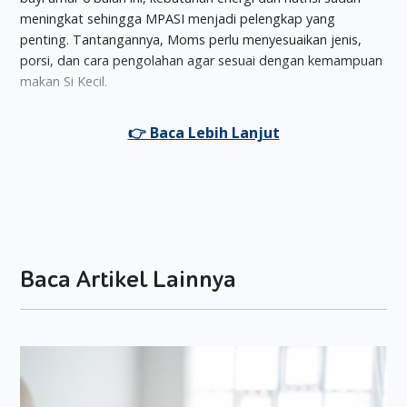
meningkat sehingga MPASI menjadi pelengkap yang
penting. Tantangannya, Moms perlu menyesuaikan jenis,
porsi, dan cara pengolahan agar sesuai dengan kemampuan
makan Si Kecil.
Selain itu, ketika bayi mulai mengkonsumsi MPASI, Moms
juga harus menghadapi fase adaptasi Si Kecil yang mungkin
rewel, menolak makanan baru, atau gampang bosan. Butuh
kesabaran ekstra supaya Si Kecil bisa belajar makan dengan
nyaman dan tetap mendapatkan gizi seimbang.
12 Mitos MPASI Yang Perlu Moms Ketahui
Nah, dalam perjalanan memberikan MPASI pada bayi umur 6
Baca Artikel Lainnya
bulan, banyak sekali mitos yang beredar di sekitar kita.
Mitos-mitos ini bisa membuat Moms bingung bahkan
cemas, padahal tidak semuanya benar dan sebagian besar
sudah terbantahkan oleh penelitian maupun ahli kesehatan.
1. MPASI Boleh Dimulai Sejak 4 Bulan