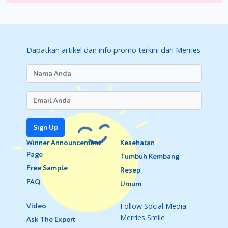
Itulah berbagai indikator dalam memantau pertumbuhan Si kec
Moms dalam memantau pertumbuhan Si Kecil dengan baik. Sampa
berikutnya!
Dapatkan artikel dan info promo terkini dari Merries
Sign Up
Winner Announcement
Kesehatan
Page
Tumbuh Kembang
Free Sample
Resep
FAQ
Umum
Follow Social Media
Video
Merries Smile
Ask The Expert