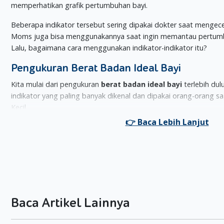
memperhatikan grafik pertumbuhan bayi.
Beberapa indikator tersebut sering dipakai dokter saat mengec
Moms juga bisa menggunakannya saat ingin memantau pertumbuh
Lalu, bagaimana cara menggunakan indikator-indikator itu?
Pengukuran Berat Badan Ideal Bayi
Kita mulai dari pengukuran
berat badan ideal bayi
terlebih dulu
indikator yang paling banyak dikenal dan dipakai orang-orang
Kecil.
Mengukur berat badan ideal pada bayi bisa dilakukan dengan r
usia Si Kecil. Rumus yang dimaksud adalah:
Berat badan bayi saat lahir (dalam satuan gram) + [usia x 6
pada bayi baru lahir sampai usia 6 bulan.
Sedangkan untuk bayi usia 7-12 bulan, rumus yang digunakan 
Berbeda dengan perhitungan berat badan ideal pada bayi ba
Baca Artikel Lainnya
berat badan ideal ini harus menggunakan satuan kilogram (
Pengukuran Panjang Badan Bayi