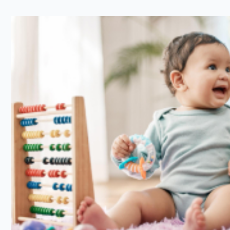
Panjang bayi yang dimaksud disini adalah tinggi badan pada bay
yang belum bisa berdiri. Pengukuran ini dilakukan dengan men
infantometer. Untuk menggunakannya, Moms bisa ikuti langkah-l
Letakkan infantometer atau alat pengukur tinggi badan la
datar lainnya.
Saat meletakkan alat ukur tersebut, pastikan posisi panel ke
dan panel penggeser ada di sebelah kanan meja. Setelah itu
sampai batas yang sekiranya cukup untuk mengukur panjang
Baringkan Si Kecil di atas meja yang sudah dipasang infanto
dibaringkan dalam posisi telentang, serta kepalanya tidak 
Rapatkan kedua kaki Si Kecil dan tekan lututnya sampai luru
menempel pada meja yang sudah diletakkan infantometer. 
tegakkan telapak kakinya, setelah itu geser panel pengge
telapak kakinya.
Untuk mengetahui berapa panjang badan Si Kecil, Moms bis
terbesar yang ada pada infantometer. Catat angka tersebu
anak.
Setelah pengukuran selesai, Moms bisa mengangkat Si Keci