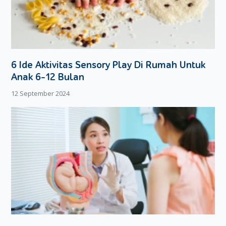
Pastikan Moms sudah mencuci tangan sampai bersih.
Pijat payudara dengan gerakan pijatan seperti
memompa. Pastikan Moms memijat payudaranya
selembut mungkin.
Letakkan corong alat pompa manual ke payudara yang
6 Ide Aktivitas Sensory Play Di Rumah Untuk
sudah dipijat.
Tekan pegangan pompa manual untuk memulai proses
Anak 6-12 Bulan
pemompaan ASI.
12 September 2024
Lakukan gerakan memompa ASI dengan hitungan
seperti saat Si Kecil menyusui langsung dari payudara
Moms.
Ulangi gerakan memompa ASI sampai jumlah ASI sudah
cukup atau payudara mulai terasa kosong.
Sementara itu, Moms yang menggunakan alat pompa
otomatis bisa mengikuti langkah-langkah di bawah ini:
Pastikan Moms sudah mencuci tangan sampai bersih.
Pijat payudara dengan lembut dan dengan
menggunakan gerakan pijatan seperti memompa.