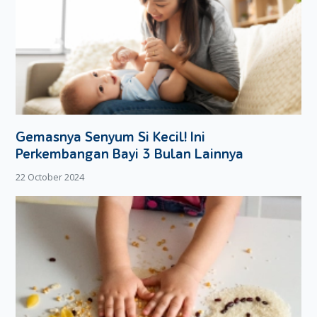
Pijat payudara secara perlahan.
Posisikan jari tangan membentuk huruf C di sekitar
areola lalu tekan secara perlahan.
Lepaskan tekanan pada bagian areola saat ASI keluar,
kemudian tekan kembali secara perlahan.
Jika aliran ASI sudah berhenti, Moms bisa memijat
bagian payudara lainnya sampai semua bagian
payudara telah terpijat.
Gemasnya Senyum Si Kecil! Ini
Lakukan cara-cara di atas pada payudara yang lain
Perkembangan Bayi 3 Bulan Lainnya
sampai ASI berhenti mengalir dan payudara tidak terasa
penuh.
22 October 2024
Jika Moms ingin memerah ASI lewat alat pompa, Moms
harus perhatikan apa jenis alat pompa yang dipakai. Saat ini,
ada dua jenis alat pompa ASI yang digunakan, yaitu alat
pompa manual dan otomatis.
Jika Moms menggunakan alat pompa manual, Moms bisa
memompa ASI dengan mengikuti langkah-langkah berikut: