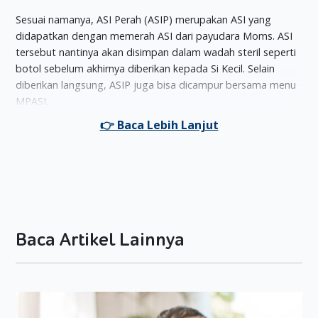
Sesuai namanya, ASI Perah (ASIP) merupakan ASI yang
didapatkan dengan memerah ASI dari payudara Moms. ASI
tersebut nantinya akan disimpan dalam wadah steril seperti
botol sebelum akhirnya diberikan kepada Si Kecil. Selain
diberikan langsung, ASIP juga bisa dicampur bersama menu
MPASI.
Menurut Asosiasi Ibu Menyusui Indonesia (AIMI), berapa
jumlah ASIP yang disiapkan bisa diketahui dengan cara
mengalikan berat badan Si Kecil dengan 100 ml. Misalnya,
jika Si Kecil mempunyai berat badan 5 kg, maka kebutuhan
ASIP yang harus disiapkan adalah: 5x100 ml= 500 ml. Namun,
teori ini tidak harus dijadikan patokan utama, karena bisa
saja kebutuhan ASIP Si Kecil lebih atau bahkan kurang dari
Baca Artikel Lainnya
perhitungan tersebut.
Supaya proses manajemen ASIP berjalan lancar, Moms harus
mempersiapkan sejumlah alat, yaitu:
Botol plastik atau kaca yang sudah steril.