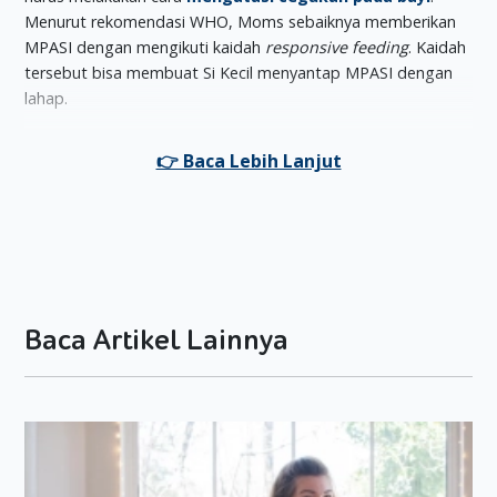
Menurut rekomendasi WHO, Moms sebaiknya memberikan
MPASI dengan mengikuti kaidah
responsive feeding
. Kaidah
tersebut bisa membuat Si Kecil menyantap MPASI dengan
lahap.
Lantas, apa
sih responsive feeding
itu?
Definisi
Responsive Feeding
Responsive feeding
adalah metode memberikan MPASI
dengan cara mengenali tanda lapar dan kenyang Si Kecil,
serta mengetahui bagaimana cara meresponnya. Dengan
metode ini, Si Kecil bisa menyantap MPASI dengan lahap
tanpa paksaan, serta tidak membuatnya tersedak atau
Baca Artikel Lainnya
cegukan. Dengan begitu, Moms tidak perlu melakukan cara
mengatasi cegukan pada bayi
selama memberikan
MPASI.
Responsive feeding
juga membuat Moms jadi tahu
kapan harus memberikan MPASI kepada Si Kecil dan kapan
harus berhenti memberikan makanan tersebut.