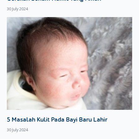
dan kematian janin.
30 July 2024
Penanganan Ketuban Pecah Dini
Hal pertama yang harus Moms lakukan ketika mendapati ciri
KPD adalah konsultasi ke dokter obgyn atau langsung ke
rumah sakit terdekat. Dokter akan melakukan pemeriksaan
untuk memastikan diagnosis KPD dan melakukan beberapa
penangan lain seperti:
Pemeriksaan medis dan tes laboratorium untuk
mengidentifikasi adanya infeksi atau komplikasi.
Pemantauan denyut jantung janin secara ketat untuk
memastikan kesehatan janin.
Pemberian antibiotik untuk mencegah atau mengobati
infeksi yang mungkin terjadi.
Pemberian kortikosteroid untuk membantu
perkembangan paru-paru janin jika usia kehamilan
5 Masalah Kulit Pada Bayi Baru Lahir
kurang dari 34 minggu
30 July 2024
Induksi atau persalinan caesar apabila ada kondisi
medis yang membutuhkan intervensi segera.