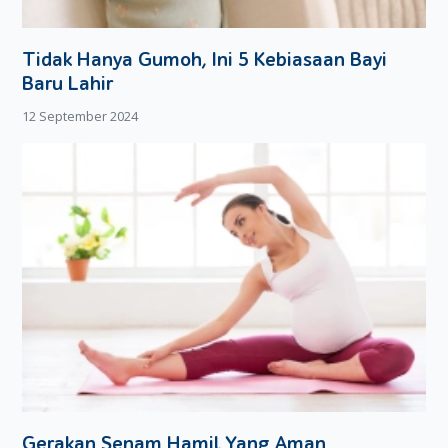
pendarahan hebat dan membahayakan nyawa Moms.
Kelahiran prematur:
ketuban pecah dini meningkatkan
risiko kelahiran prematur, yang akan menyebabkan
Tidak Hanya Gumoh, Ini 5 Kebiasaan Bayi
berbagai komplikasi pada bayi.
Baru Lahir
Perdarahan postpartum
: pendarahan hebat setelah
12 September 2024
melahirkan. Tentu saja, kondisi ini juga bisa berakibat
fatal ya Moms.
Bahaya ketuban pecah dini pada janin
Infeksi
: infeksi yang terjadi pada Moms juga bisa
menyerang janin. Kondisi ini dapat menyebabkan
berbagai masalah serius seperti radang paru-paru,
meningitis, dan bahkan kematian.
Hipoplasia paru
: kondisi dimana paru-paru tidak
berkembang sempurna. Hal ini dapat menyebabkan Si
Kecil kesulitan bernapas setelah lahir.
Kompresi tali pusar
: pecahnya ketuban dapat
menekan tali pusar, sehingga mengganggu aliran darah
ke janin. Kondisi ini dapat menyebabkan kerusakan otak
Gerakan Senam Hamil Yang Aman