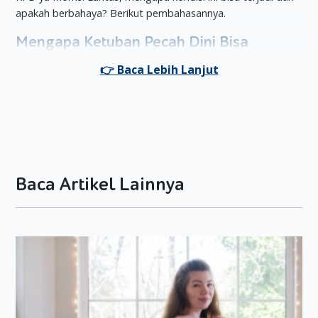
apakah berbahaya? Berikut pembahasannya.
Mengapa Ketuban Pecah Dini Bisa
Terjadi?
Hingga saat ini, penyebab pasti dari ketuban pecah dini
belum diketahui. Namun, ada beberapa faktor pemicunya
yang wajib Moms dan Dad ketahui, antara lain:
Adanya infeksi pada membran amnion, vagina, atau
rahim yang dapat melemahkan selaput ketuban dan
membuatnya mudah pecah. Infeksi menular seksual
Baca Artikel Lainnya
seperti gonore, jika meningkatkan risiko KPD.
Ketegangan fisik yang membuat cedera atau tekanan
berlebihan pada perut juga dapat menyebabkan
ketuban pecah dini.
Kehamilan kembar menyebabkan tekanan yang lebih
besar pada rahim, sehingga Moms dengan kondisi
kehamilan ini memiliki risiko ketuban pecah dini.
Kelainan pada rahim atau leher rahim yang membuat