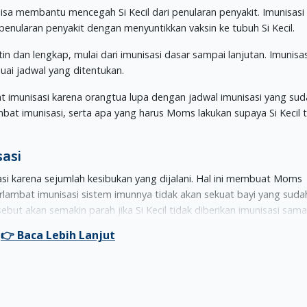
isa membantu mencegah Si Kecil dari penularan penyakit. Imunisasi 
nularan penyakit dengan menyuntikkan vaksin ke tubuh Si Kecil.
tin dan lengkap, mulai dari imunisasi dasar sampai lanjutan. Imunisas
esuai jadwal yang ditentukan.
at imunisasi karena orangtua lupa dengan jadwal imunisasi yang su
lambat imunisasi, serta apa yang harus Moms lakukan supaya Si Kecil 
sasi
si karena sejumlah kesibukan yang dijalani. Hal ini membuat Moms
terlambat imunisasi sistem imunnya tidak akan sekuat bayi yang suda
but akan semakin parah jika Si Kecil tidak diberikan imunisasi sama 
eberapa hari, Moms bisa berkonsultasi ke dokter terdekat. Biasany
n.
rikan suntik vaksin. Ada juga beberapa jenis imunisasi susulan yan
aan tertentu. Misalnya imunisasi
Bacillus Calmette-Guerin
(BCG) ya