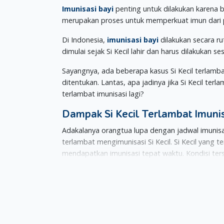
Imunisasi bayi
penting untuk dilakukan karena b
merupakan proses untuk memperkuat imun dari pe
Di Indonesia,
imunisasi bayi
dilakukan secara ru
dimulai sejak Si Kecil lahir dan harus dilakukan s
Sayangnya, ada beberapa kasus Si Kecil terlamb
ditentukan. Lantas, apa jadinya jika Si Kecil ter
terlambat imunisasi lagi?
Dampak Si Kecil Terlambat Imuni
Adakalanya orangtua lupa dengan jadwal imunisa
terlambat mengimunisasi Si Kecil. Si Kecil yang 
mendapatkan imunisasi tepat waktu. Kondisi terse
Jika mengalami keterlambatan imunisasi selama b
dokter akan memberikan jadwal imunisasi susula
Tidak semua imunisasi susulan akan langsung dibe
mengharuskan Si Kecil untuk melakukan pemeriks