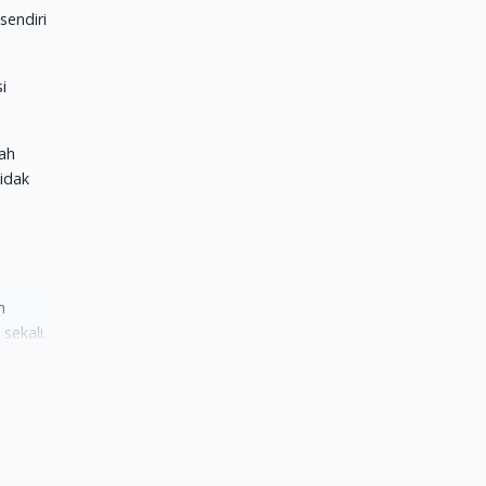
sendiri
i
dah
tidak
h
sekali.
a,
g
ng