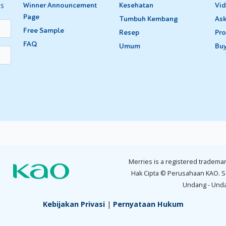
i Baru Lahir sampai 1 Bulan
es
Winner Announcement
Kesehatan
Vi
Page
Tumbuh Kembang
Ask
aksin
Dosis
Free Sample
Resep
Pro
is B
1
FAQ
Umum
Bu
G
1
i Berusia 2 Bulan
Dosis
2
1
1
Merries is a registered trademar
1
Hak Cipta © Perusahaan KAO. S
1
Undang - Und
1
Kebijakan Privasi
|
Pernyataan Hukum