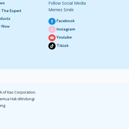
Follow Social Media
deo
Merries Smile
 The Expert
ducts
Facebook
y Now
Instagram
Youtube
Tiktok
k of Kao Corporation.
emua Hak dilindungi
ang