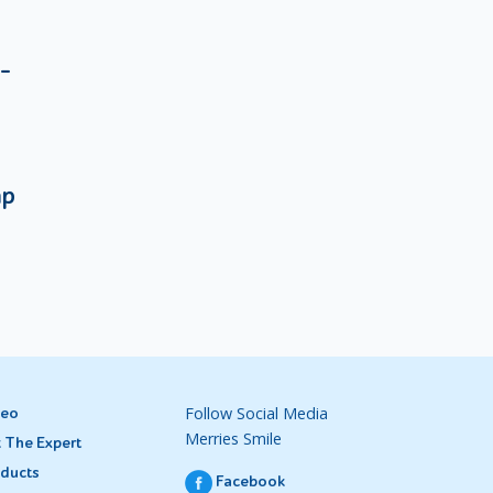
 -
ni.
ahan
ap
ahan.
luarga
an
karena
ack,
Follow Social Media
deo
anan
Merries Smile
 The Expert
ducts
Facebook