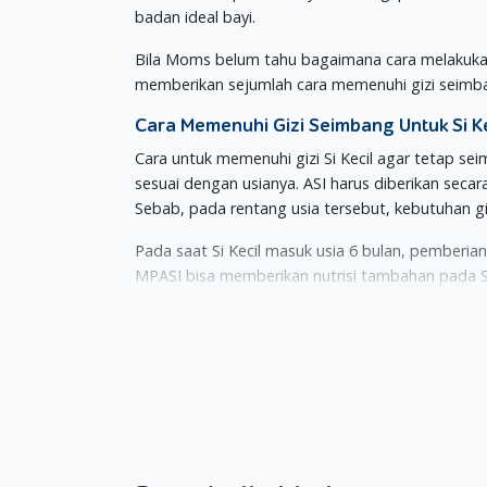
badan ideal bayi.
Bila Moms belum tahu bagaimana cara melakuk
memberikan sejumlah cara memenuhi gizi seimba
Cara Memenuhi Gizi Seimbang Untuk Si K
Cara untuk memenuhi gizi Si Kecil agar tetap s
sesuai dengan usianya. ASI harus diberikan secar
Sebab, pada rentang usia tersebut, kebutuhan gi
Pada saat Si Kecil masuk usia 6 bulan, pemberia
MPASI bisa memberikan nutrisi tambahan pada Si 
berat badan ideal bayi pun bisa tetap terjaga.
Adapun makanan-makanan yang bisa dijadikan MPA
kacangan, buah-buahan dan sayur-sayuran, serta
Pemberian MPASI harus dilakukan bertahap sesu
Usia 6 Bulan