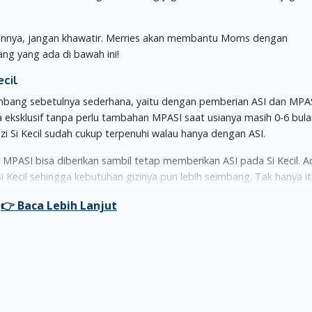
annya, jangan khawatir. Merries akan membantu Moms dengan
ng yang ada di bawah ini!
ecil
eimbang sebetulnya sederhana, yaitu dengan pemberian ASI dan MPA
a eksklusif tanpa perlu tambahan MPASI saat usianya masih 0-6 bula
zi Si Kecil sudah cukup terpenuhi walau hanya dengan ASI.
n MPASI bisa diberikan sambil tetap memberikan ASI pada Si Kecil. 
Kecil sehingga kebutuhan gizinya pun lebih seimbang. Tak hanya it
SI adalah serealia (beras merah, beras putih), umbi-umbian, kac
 olahan daging.
ai dengan usianya, dimana tahapan-tahapan tersebut adalah: