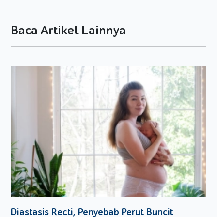
kurang mengonsumsi buah-buahan. Senangnya jajanan yang
tentu saja status kesehatannya dipertanyakan. Hal inilah
yang membuat mereka sangat rawan terserang sembelit.
Baca Artikel Lainnya
Nah untuk mencegah hal ini, Moms bisa rutin memberikan
jamu temulawak. Seperti kita ketahui, temulawak merupakan
bahan alami yang mampu mencegah sembelit dengan cara
merangsang produksi cairan empedu di kantung empedu,
sehingga pencernaan berjalan lancar.
Tidak hanya itu, temulawak pun terbukti mampu
membersihkan usus dari bakteri jahat di usus, meningkatkan
nafsu makan, dan mengatasi peradangan di usus.
Penelitian yang dipublikasikan dalam jurnal
Clinical
Gastroenterology and Hepatology
, menyebut jika pasien
yang mengalami peradangan usus, mengalami proses
penyembuhan yang lebih cepat ketimbang pasien yang
hanya mengandalkan obat-obatan dan tidak mengonsumsi
temulawak.
Diastasis Recti, Penyebab Perut Buncit