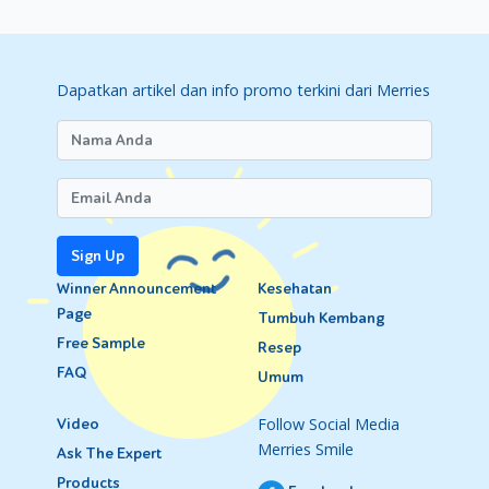
Dapatkan artikel dan info promo terkini dari Merries
Sign Up
Winner Announcement
Kesehatan
Page
Tumbuh Kembang
Free Sample
Resep
FAQ
Umum
Follow Social Media
Video
Merries Smile
Ask The Expert
Products