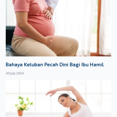
peneliti pun menyebut jika ramuan ini harus dikonsumsi
secara rutin.
Sayang, status bahan herbal yang satu ini kurang begitu
dikenal di kalangan para peneliti, masih kalah dari kunyit dan
jahe yang memiliki jejak penelitian cukup banyak.
Tapi meskipun begitu, Moms tidak perlu khawatir. Si Kecil
masih bisa memanfaatkan kandungan antioksidan dalam
temulawak sebagai penangkal radikal bebas, dan terbukti
ampuh untuk meningkatkan sistem kekebalan tubuh,
Bahaya Ketuban Pecah Dini Bagi Ibu Hamil
melancarkan pencernaan dan meningkatkan nafsu makan.
30 July 2024
Manfaat Lainnya dari Jamu Temulawak
Selain manfaat di atas, sebenarnya masih banyak manfaat
lainnya yang bisa didapat dari rutin mengonsumsi
temulawak, dari mulai mampu mengatasi sakit maag,
menurunkan kadar gula darah, mengatasi penyakit terkait
infeksi virus dan bakteri, serta
arterosklerosis
.