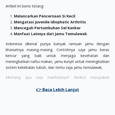
Artikel ini berisi tetang:
Melancarkan Pencernaan Si Kecil
Mengatasi Juvenile Idiophatic Arthritis
Mencegah Pertumbuhan Sel Kanker
Manfaat Lainnya dari Jamu Temulawak
Indonesia dikenal punya banyak ramuan jamu dengan
khasiatnya masing-masing. Contohnya saja jamu beras
kencur yang baik untuk menjaga kesehatan dan
meningkatkan nafsu makan, jamu kunyit untuk meningkatkan
sistem kekebalan tubuh, dan tentu saja jamu temulawak.
Memang apa saja manfaatnya? Berikut merupakan
beberapa manfaat jamu temulawak, jamu dengan khasiat
yang luar biasa bagi Si Kecil.
Melancarkan Pencernaan Si Kecil
Umumnya anak-anak malas minum, tidak suka sayuran dan