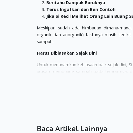
Beritahu Dampak Buruknya
Terus Ingatkan dan Beri Contoh
Jika Si Kecil Melihat Orang Lain Buan
Meskipun sudah ada himbauan dimana-mana,
organik dan anorganik) faktanya masih sedi
sampah.
Harus Dibiasakan Sejak Dini
Untuk menanamkan kebiasaan baik sejak dini, Si
urusan membuang sampah pada tempatnya, dan 
anak dan keluarga dari Klinik Terpadu UI
)
Misalnya, saat Si Kecil melihat Moms sudah
kebiasaan ini sebagai hal yang harus dia ikuti. 
tidak mengajarkan atau memerintahkannya.
Tapi jika Si Kecil masih tidak mengerti mes
kebiasaan orang lain. Dalam kondisi ini, sege
Baca Artikel Lainnya
sampah pada tempatnya.