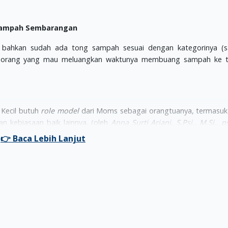
g Sampah Sembarangan
 bahkan sudah ada tong sampah sesuai dengan kategorinya (
kit orang yang mau meluangkan waktunya membuang sampah ke 
 Kecil butuh
role model
dari Moms sebagai orangtuanya, termasuk
kebiasaan baik lainnya. (oleh
Anna Surti Ariani, S.Psi., M.Si., p
 terbiasa membuang sampah pada tempatnya, tentu dia akan mem
Bahkan tidak mustahil Si Kecil akan mengikuti kebiasaan ini, meskip
kipun Moms sudah sering mengingatkannya, mungkin dia sering
ra ingatkan dia, dan berikan penjelasan singkat kenapa harus m