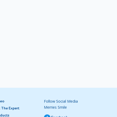
ikan di
 secara
saat Si
sampah
an tong
oms pun
gatkan
Follow Social Media
deo
Merries Smile
n mudah
 The Expert
ducts