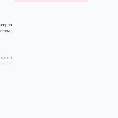
sampah
tempat
 dalam
sikolog
andang
un Moms
 meniru
embuang