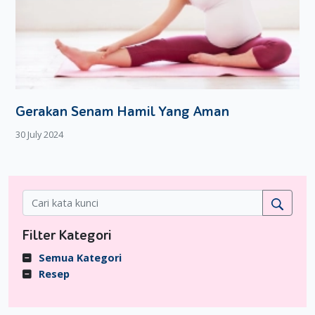
4. Gunakan Deterjen Khusus Bayi
Saat Mencuci Pakaian
Salah satu pemicu ruam pada kulit bayi adalah pemakaian
detergen saat mencuci pakaian. Walau demikian, Moms
masih tetap bisa mencuci pakaian Si Kecil dengan detergen.
Gerakan Senam Hamil Yang Aman
Caranya, cucilah pakaiannya dengan memakai detergen
khusus bayi yang bebas pewangi, pewarna, dan bahan-
30 July 2024
bahan pemicu alergi lainnya.
Beberapa benda berbahan kain yang terpapar kulit bayi pun
juga mesti dicuci dengan detergen khusus. Benda-benda
tersebut tak lain adalah handuk, sprei, atau pakaian Moms
dan Dads yang sempat bersentuhan dengan kulit si Kecil.
Filter Kategori
5. Lakukan Penggantian Popok
Semua Kategori
Secara Berkala
Resep
Salah satu penyebab dari munculnya ruam popok adalah