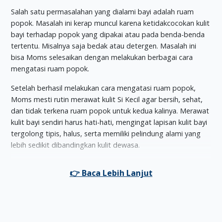
Salah satu permasalahan yang dialami bayi adalah ruam
popok. Masalah ini kerap muncul karena ketidakcocokan kulit
bayi terhadap popok yang dipakai atau pada benda-benda
tertentu. Misalnya saja bedak atau detergen. Masalah ini
bisa Moms selesaikan dengan melakukan berbagai cara
mengatasi ruam popok.
Setelah berhasil melakukan cara mengatasi ruam popok,
Moms mesti rutin merawat kulit Si Kecil agar bersih, sehat,
dan tidak terkena ruam popok untuk kedua kalinya. Merawat
kulit bayi sendiri harus hati-hati, mengingat lapisan kulit bayi
tergolong tipis, halus, serta memiliki pelindung alami yang
lebih sedikit dibandingkan kulit dewasa.
Karena kulit Si Kecil masih tipis, kulit bayi pun jadi rentan
mengalami ruam dan iritasi. Apalagi jika kulitnya bersentuhan
dengan popok yang tidak cocok untuk jenis kulit Si Kecil.
Secara umum, kulit bayi terdiri atas tiga jenis, yaitu: