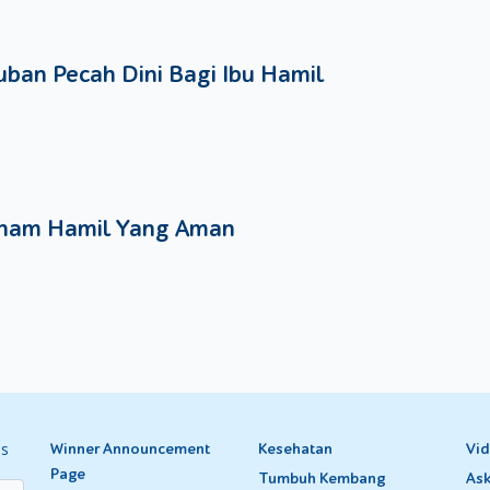
Si Kecil bersih dari ingus.
gan air dan sabun supaya alatnya bersih dari kuman.
ban Pecah Dini Bagi Ibu Hamil
n cara ini setelah Si Kecil menyusui. Karena bisa membuat Si Kecil
kan Hidung Tersumbat Karena Ingus
a lain yang bisa Moms lakukan. Adapun beberapa cara itu adalah:
nam Hamil Yang Aman
angan tetap lembap sekaligus membantu mengencerkan ingus di d
dibiarkan menguap di dekat Si Kecil. Seperti cara sebelumnya, cara 
Kecil.
k untuk membantu mengalirkan ingus keluar dari hidung Si Kecil.
ialami Si Kecil. Kondisi ini biasanya menimbulkan ingus yang mengen
tersebut dengan tips aman menyedot ingus bayi yang sudah Merries
sehingga hidung Si Kecil bersih dari ingus dan bisa sembuh dari pilek
es
Winner Announcement
Kesehatan
Vi
emenuhi setiap keperluan Si Kecil, mulai dari pakaian sampai
popo
Page
Tumbuh Kembang
Ask