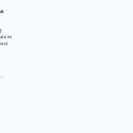
ok
g
ra ini
ecil.
ni
gan