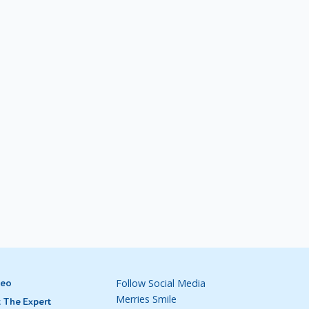
alam
ini
dap di
.
Follow Social Media
deo
Merries Smile
k
 The Expert