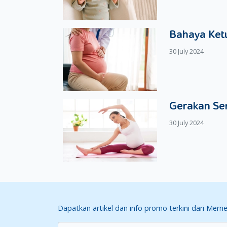
Ulangi langkah-langkah di atas sampai hidung 
Segera bersihkan alat aspirator hidung den
Bahaya Ketu
Supaya lebih aman, pastikan Moms tidak melakuka
30 July 2024
muntah.
Cara Aman Lainnya Untuk Mereda
Selain dua cara di atas, masih ada beberapa car
Gerakan Se
Menggunakan
humidifier
untuk menjaga ru
hidung Si Kecil.
30 July 2024
Melakukan terapi uap dengan air panas yang 
juga bisa membantu mengencerkan ingus Si 
Posisikan tubuh Si Kecil dalam keadaan tega
Pilek merupakan salah satu kondisi yang dapat d
hidung Si Kecil. Moms bisa mengeluarkan ingus 
sebutkan di artikel ini. Semoga bisa dipraktikkan 
Dapatkan artikel dan info promo terkini dari Merri
Selama merawat Si Kecil, pastikan Moms selalu m