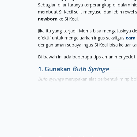
Sebagian di antaranya terperangkap di dalam hi
membuat Si Kecil sulit menyusui dan lebih rewe
newborn
ke Si Kecil.
Jika itu yang terjadi, Moms bisa mengatasinya de
efektif untuk mengeluarkan ingus sekaligus
cara
dengan aman supaya ingus Si Kecil bisa keluar ta
Di bawah ini ada beberapa tips aman menyedot 
1. Gunakan
Bulb Syringe
Bulb syringe
merupakan alat berbentuk mirip boh
biasanya dipakai untuk menyedot ASI. Namun, M
aman.
Untuk menggunakan alat ini, Moms bisa mengikuti
Tekan bagian yang mirip bohlam sampai m
Masukkan bagian ujung yang panjang ke dalam
Lepaskan bagian bohlam supaya ingus dalam 