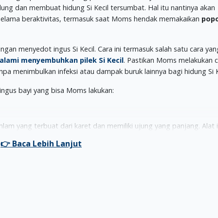
dung dan membuat hidung Si Kecil tersumbat. Hal itu nantinya akan
l selama beraktivitas, termasuk saat Moms hendak memakaikan
pop
ngan menyedot ingus Si Kecil. Cara ini termasuk salah satu cara yan
 alami menyembuhkan pilek Si Kecil
. Pastikan Moms melakukan ca
npa menimbulkan infeksi atau dampak buruk lainnya bagi hidung Si K
ingus bayi yang bisa Moms lakukan:
lam yang terbuat dari karet dan memiliki ujung yang panjang. Alat i
oms juga bisa menggunakannya untuk menyedot ingus Si Kecil den
 berbagai langkah berikut ini:
engempis.
 hidung Si Kecil sekitar 0,5 - 1 cm.
hidung Si Kecil tersedot.