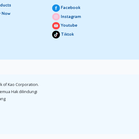
ducts
Facebook
y Now
k
Instagram
as.
Youtube
Tiktok
rsebut
k of Kao Corporation.
emua Hak dilindungi
ang