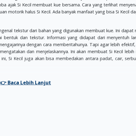
ba ajak Si Kecil membuat kue bersama. Cara yang terlihat menye
 motorik halus Si Kecil. Ada banyak manfaat yang bisa Si Kecil d
genal tekstur dari bahan yang digunakan membuat kue. Ini dapat 
ai bentuk dan tekstur. Informasi yang didapat dari menyentuh l
 mengajarinya dengan cara memberitahunya. Tapi agar lebih efekti
mengatakan dan menjelaskannya. Ini akan membuat Si Kecil lebi
i, Si Kecil juga akan bisa membedakan antara padat, cair, serbuk,
ncampur bahan dalam wadah. Minta Si Kecil untuk melakukannya
mata maupun tangannya saat melakukan ini. Kegiatan ini juga bisa 
eimbangkan wadah agar bahan tidak tumpah. Namun, bukan berar
ercecer atau tumpah. Ini juga bisa Moms gunakan untuk melatih t
nyuruh Si Kecil untuk membersihkan, dan beri pujian untuk Si Kecil 
pujian dengan kata-kata, pelukan atau lainnya.
apat memakainya untuk melatih koordinasi tangannya. Mengg
an untuk membuat satu bentuk, bisa memperkuat kemampuan m