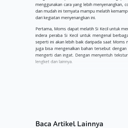
menggunakan cara yang lebih menyenangkan, co
dan mudah ini ternyata mampu melatih kemampuan
dari kegiatan menyenangkan ini.
Pertama, Moms dapat melatih Si Kecil untuk men
indera peraba Si Kecil untuk mengenal berbag
seperti ini akan lebih baik daripada saat Moms
juga bisa mengenalkan bahan tersebut dengan 
mengerti dan ingat. Dengan menyentuh tekstur in
lengket dan lainnya.
Setelah mengenal bahan, tahap selanjutnya me
hati-hati. Si Kecil dapat terlatih koordinasi 
refleks Si Kecil. Khususnya saat harus meny
harus marah atau kecewa saat ada bahan yang t
jawab dan disiplin untuk Si Kecil. Coba Moms me
berhasil melakukannya. Pujian bisa dalam bentuk 
Saat mencetak dan mengolah adonan, Moms d
Baca Artikel Lainnya
menggulung, atau menggunakan cetakan adon