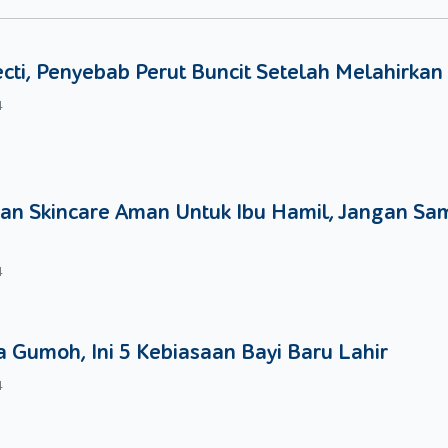
di kegiatan yang tidak hanya menyenangkan. Ini juga bisa menja
Kecil menghias kuenya sesuai dengan keinginannya. Setelah itu, Mo
ecti, Penyebab Perut Buncit Setelah Melahirkan
khirnya selesai, ini akan menjadi satu kepuasan tersendiri untuk S
4
suatu.
an Skincare Aman Untuk Ibu Hamil, Jangan Sa
4
 Gumoh, Ini 5 Kebiasaan Bayi Baru Lahir
4