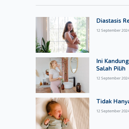
halus Si Kecil.
Langkah terakhir saat menghias kue juga menja
untuk melatih kreativitas Si Kecil. Biarkan Si 
Diastasis R
memanggangnya atau memasaknya, dan saat hasil a
12 September 202
karena sudah berusaha dan berhasil membuat se
Ini Kandung
Salah Pilih
12 September 202
Tidak Hanya
12 September 202