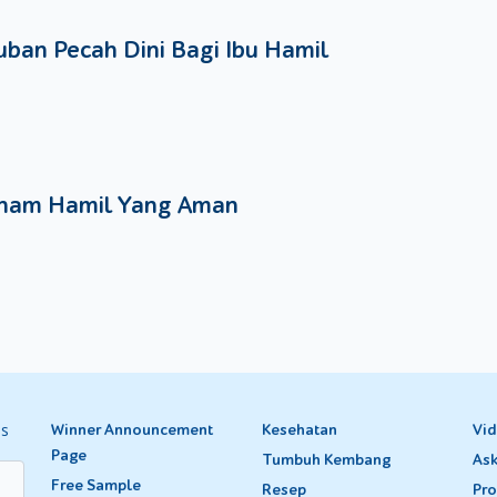
ban Pecah Dini Bagi Ibu Hamil
nam Hamil Yang Aman
es
Winner Announcement
Kesehatan
Vi
Page
Tumbuh Kembang
Ask
Free Sample
Resep
Pro