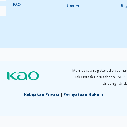
FAQ
Umum
Bu
Merries is a registered trademar
Hak Cipta © Perusahaan KAO. S
Undang - Und
Kebijakan Privasi
|
Pernyataan Hukum