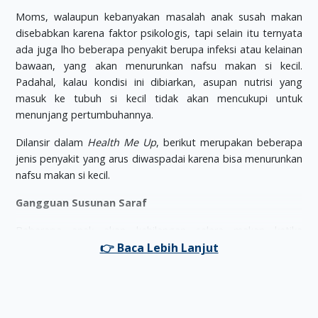
Moms, walaupun kebanyakan masalah anak susah makan
disebabkan karena faktor psikologis, tapi selain itu ternyata
ada juga lho beberapa penyakit berupa infeksi atau kelainan
bawaan, yang akan menurunkan nafsu makan si kecil.
Padahal, kalau kondisi ini dibiarkan, asupan nutrisi yang
masuk ke tubuh si kecil tidak akan mencukupi untuk
menunjang pertumbuhannya.
Dilansir dalam
Health Me Up
, berikut merupakan beberapa
jenis penyakit yang arus diwaspadai karena bisa menurunkan
nafsu makan si kecil.
Gangguan Susunan Saraf
Beberapa anak akan kehilangan selera makan ketika
mengalami gangguan susunan saraf. Kondisi ini akan
semakin diperparah dengan timbulnya gejala kejang dan
panas yang tinggi. Penyebab masalah ini sendiri bisa bersifat
genetik atau karena faktor lainnya. Untuk gangguan sistem
saraf sendiri bisa langsung di deteksi dari tampilan fisik si