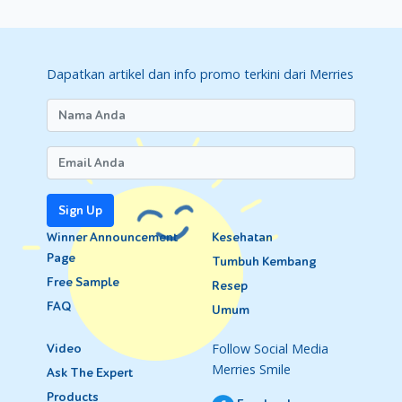
Dapatkan artikel dan info promo terkini dari Merries
Sign Up
Winner Announcement
Kesehatan
Page
Tumbuh Kembang
Free Sample
Resep
FAQ
Umum
Follow Social Media
Video
Merries Smile
Ask The Expert
Products