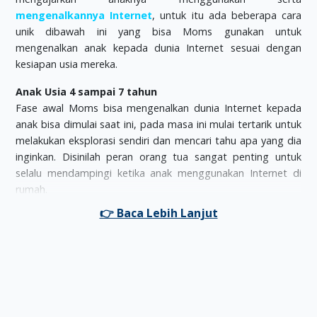
mengenalkannya Internet
, untuk itu ada beberapa cara
unik dibawah ini yang bisa Moms gunakan untuk
mengenalkan anak kepada dunia Internet sesuai dengan
kesiapan usia mereka.
Anak Usia 4 sampai 7 tahun
Fase awal Moms bisa mengenalkan dunia Internet kepada
anak bisa dimulai saat ini, pada masa ini mulai tertarik untuk
melakukan eksplorasi sendiri dan mencari tahu apa yang dia
inginkan. Disinilah peran orang tua sangat penting untuk
selalu mendampingi ketika anak menggunakan Internet di
rumah.
Orang tua juga harus mempertimbangkan untuk
memberikan batasan-batasan situs tertentu yang boleh
dikunjungi oleh anak-anak berdasarkan pengamatan Moms
sebelumnya. Gunakan search engine khusus anak-anak atau
family sebagai situs yang wajib dibuka saat pertama kali
terhubung dengan Internet supaya anak-anak tahu bahwa
Internet merupakan sarana belajar, bukan hanya sarana