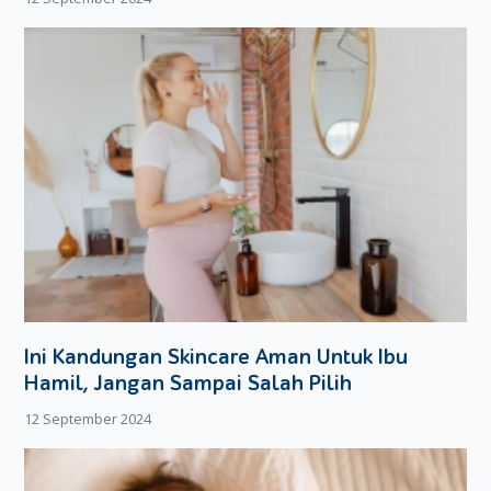
dan juga kebebasan dari Moms dalam mengakses situ-situs
di Internet. Inilah saat yang tepat bagi Moms untuk
mengenalkan fungsi Internet sebagai sarana untuk
membantu tugas sekolah ataupun untuk menemukan hal-hal
yang berkaitan dengan hobi mereka.
Dalam masa ini, perhatian orang tua tidak hanya pada apa
yang mereka lihat di Internet saja, akan tetapi juga pada
berapa lama mereka menghabiskan waktu mereka untuk
online. Dalam hal ini, tugas Moms adalah membantu untuk
mengarahkan kebebasan mereka dan berikanlah batasan
berapa lama mereka bisa mengggunakan Internet. Libatkan
pula mereka pada kegiatan lainnya selain kegiatan online,
seperti olahraga, les musik dan juga membaca buku.
Ini Kandungan Skincare Aman Untuk Ibu
Hamil, Jangan Sampai Salah Pilih
12 September 2024