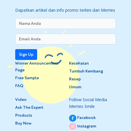
Dapatkan artikel dan info promo terkini dari Merries
Sign Up
Winner Announcement
Kesehatan
Page
Tumbuh Kembang
Free Sample
Resep
FAQ
Umum
Follow Social Media
Video
Merries Smile
Ask The Expert
Products
Facebook
Buy Now
Instagram