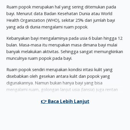
Ruam popok merupakan hal yang sering ditemukan pada
bayi. Menurut data Badan Kesehatan Dunia atau World
Health Organization (WHO), sekitar 25% dari jumlah bayi
yang ada di dunia mengalami ruam popok.
Kebanyakan bayi mengalaminya pada usia 6 bulan hingga 12
bulan. Masa-masa itu merupakan masa dimana bayi mulai
banyak melakukan aktivitas. Sehingga sangat memungkinkan
munculnya ruam popok pada bayi.
Ruam popok sendiri merupakan kondisi iritasi kulit yang
disebabkan oleh gesekan antara kulit dan popok yang
digunakannya. Namun bukan hanya bayi yang bisa
mengalami ruam, golongan lanjut usia (lansia) juga rentan
mengalami ruam popok.
Penyebab Ruam Popok
Munculnya ruam di wilayah sekitar popok bisa disebabkan
oleh beberapa hal. Di antaranya sebagai berikut: