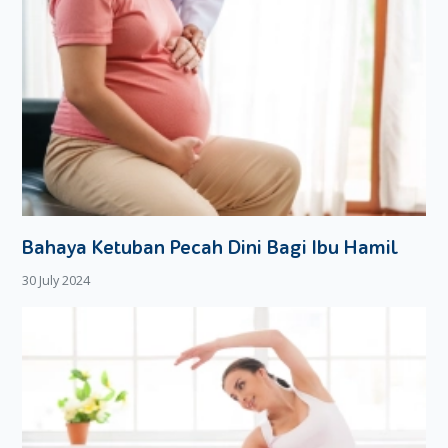
Ciri-Ciri Ruam Popok Akan Sembuh
Ada beberapa indikator yang bisa digunakan untuk melihat
ciri-ciri ruam popok bayi akan sembuh. Salah satunya adalah
kondisi bayi yang sudah tidak rewel dan kembali ceria.
Bintik Kemerahan mulai pudar
Bintik kemerahan saat ruam popok dalam kondisi berat,
akan terlihat sangat banyak dan memenuhi area
selangkangan dan pantat bayi. Dalam kondisi ini rasa
Bahaya Ketuban Pecah Dini Bagi Ibu Hamil
perihnya akan dirasakan oleh Si Kecil, rasa tidak nyaman
ini alasan bayi menjadi lebih rewel dari biasanya.
30 July 2024
Nah jika bintik kemerahan sudah mulai pudar, itu
merupakan ciri-ciri ruam popok akan sembuh. Moms
bisa menjaganya supaya tetap kering dengan
mengangin-anginkan wilayah yang terkena ruam popok.
Moms bisa melepas dulu popok yang digunakannya,
sehingga kondisi kulit bayi tidak lembab dan bisa tetap
kering. Perlu diingat, dasar penyembuhan ruam popok