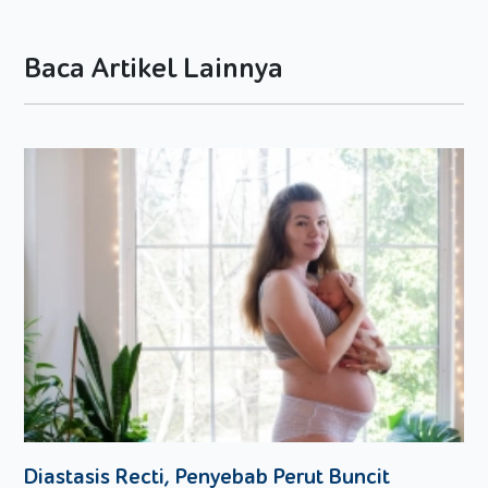
Bayi menggunakan popok terlalu lama
Popok merupakan bentuk inovasi yang sangat
Baca Artikel Lainnya
memudahkan Moms semua saat mengurus bayi. Karena
dengan popok, Moms tidak memerlukan celana bayi
dalam jumlah banyak. Risiko kasur basah saat bayi
mengompol juga rendah. Itu mengapa, popok
merupakan salah satu hal pokok yang harus dipenuhi
oleh Moms saat mengurus Si Kecil. Namun, popok bayi
juga tidak baik digunakan dalam jangka waktu yang
terlalu lama. Moms harus sering menggantinya agar
tidak terjadi ruam popok pada bayi.
Penggantian popok dianjurkan untuk dilakukan dalam
waktu 3 sampai 4 jam sekali. Frekuensi ini lebih banyak
untuk bayi yang baru lahir. Bayi yang baru lahir lebih
sering buang air dan kondisi kulitnya tipis. Meskipun
ketika bayi tidak buang air selama waktu tersebut, lebih
baik Moms tetap menggantinya demi kenyamanan Si
Diastasis Recti, Penyebab Perut Buncit
Kecil.