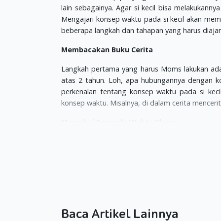
lain sebagainya. Agar si kecil bisa melakukan
Mengajari konsep waktu pada si kecil akan mem
beberapa langkah dan tahapan yang harus diajar
Membacakan Buku Cerita
Langkah pertama yang harus Moms lakukan adal
atas 2 tahun. Loh, apa hubungannya dengan 
perkenalan tentang konsep waktu pada si keci
konsep waktu. Misalnya, di dalam cerita mencerit
Memakai Penanda Waktu Khusus
Langkah selanjutnya adalah memakai penanda 
dikerjakan si kecil yang sudah mulai bersekolah 
Moms bisa memberikan waktu kegiatan itu. Misa
kecil untuk mencari tanggal di hari Senin di setia
Memperkenalkan Si Kecil dengan Jam
Baca Artikel Lainnya
Setelah si kecil mulai mengenal dengan tangga