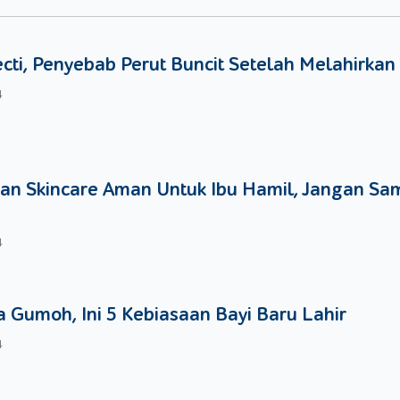
a mengajari si kecil cara membaca jam. Jika si kecil sudah mul
tur si kecil. Misalnya, saat jam sudah menunjukkan pukul 6.30 p
gera menyuruhnya untuk berangkat karena sudah siang.
ecti, Penyebab Perut Buncit Setelah Melahirkan
4
as, tak ada salahnya Moms mulai membuatkan jadwal aktivitas si kec
n setiap hari dengan adanya waktu atau jamnya. Misalnya, pukul 6.
siang si kecil makan siang, dan seterusnya. Moms bisa menempelkan
kecil bisa melihatnya setiap saat tentang kegiatan apa saja yan
an Skincare Aman Untuk Ibu Hamil, Jangan Sa
4
 Gumoh, Ini 5 Kebiasaan Bayi Baru Lahir
4