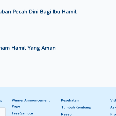
ban Pecah Dini Bagi Ibu Hamil
nam Hamil Yang Aman
es
Winner Announcement
Kesehatan
Vi
Page
Tumbuh Kembang
Ask
Free Sample
Resep
Pro