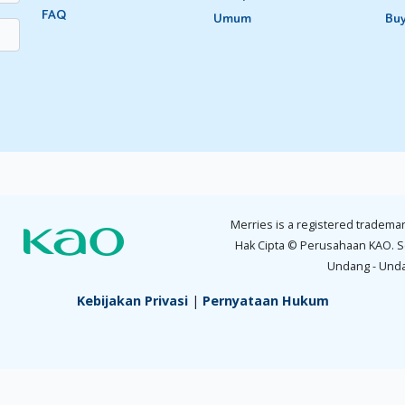
FAQ
Umum
Bu
Merries is a registered trademar
Hak Cipta © Perusahaan KAO. S
Undang - Und
Kebijakan Privasi
|
Pernyataan Hukum