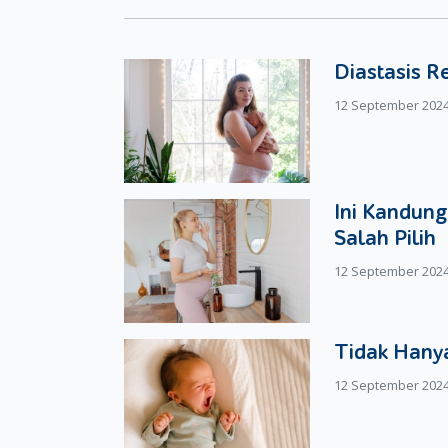
sudah berusia 4-5 tahun dengan jam. Moms bis
membaca jam, maka akan lebih mudah untuk menga
si kecil belum berangkat sekolah. Moms bisa se
Diastasis R
Membuat Jadwal Aktivitas Si Kecil
12 September 202
Bila si kecil sudah paham dengan hal – hal diat
sudah berusia 5-6 tahun. Buatlah jadwal kegiata
si kecil harus berangkat sekolah, pukul 12.00 
kegiatan si kecil di dinding kamarnya agar si 
Ini Kandung
dilakukannya.
Salah Pilih
12 September 202
Tidak Hanya
12 September 202