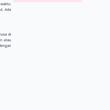
 waktu.
ut. Ada
usia di
n atau
 dengan
as yang
an lupa
inta si
il yang