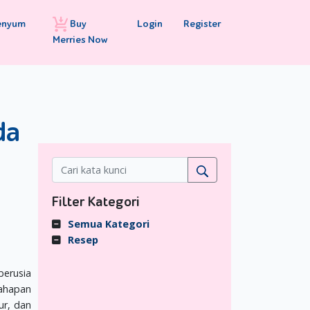
Buy
Login
Register
enyum
Merries Now
da
Filter Kategori
Semua Kategori
Resep
berusia
tahapan
ur, dan