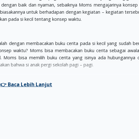
nya dengan baik dan nyaman, sebaiknya Moms mengajarinya konsep
biasakannya untuk berhadapan dengan kegiatan – kegiatan terseb
kan pada si kecil tentang konsep waktu.
ah dengan membacakan buku cerita pada si kecil yang sudah ber
konsep waktu? Moms bisa membacakan buku cerita sebagai awala
l. Moms bisa memilih buku cerita yang isinya ada hubungannya
akan bahwa si anak pergi sekolah pagi – pagi.
waktu khusus. Moms bisa menempelkan gambar – gambar aktivit
(sekitar usia 4 tahun) di saat pagi, siang, ataupun sore hari. Jang
lnya, di saat hari Senin dilaksanakan upacara bendera. Moms mem
p bulannya.
l dan angka, tak ada salahnya Moms mulai memperkenalkan si kec