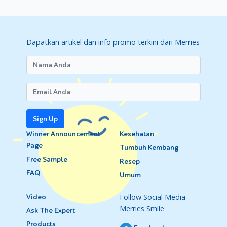
Dapatkan artikel dan info promo terkini dari Merries
Sign Up
Winner Announcement
Kesehatan
Page
Tumbuh Kembang
Free Sample
Resep
FAQ
Umum
Follow Social Media
Video
Merries Smile
Ask The Expert
Products