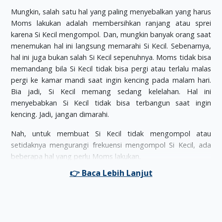
Mungkin, salah satu hal yang paling menyebalkan yang harus
Moms lakukan adalah membersihkan ranjang atau sprei
karena Si Kecil mengompol. Dan, mungkin banyak orang saat
menemukan hal ini langsung memarahi Si Kecil. Sebenarnya,
hal ini juga bukan salah Si Kecil sepenuhnya. Moms tidak bisa
memandang bila Si Kecil tidak bisa pergi atau terlalu malas
pergi ke kamar mandi saat ingin kencing pada malam hari.
Bia jadi, Si Kecil memang sedang kelelahan. Hal ini
menyebabkan Si Kecil tidak bisa terbangun saat ingin
kencing. Jadi, jangan dimarahi.
Nah, untuk membuat Si Kecil tidak mengompol atau
setidaknya mengurangi frekuensi mengompol Si Kecil, ada
beberapa hal yang perlu Moms lakukan.
Buang air kecil secara teratur
Cukup mudah melakukan ini. Moms hanya perlu mengajarkan
Si Kecil untuk melakukannya secara teratur dan jadikan
kebiasaan Si Kecil. Hal ini akan dapat mengurangi tekanan
pada kandung kemih Si Kecil yang bisa mencegah