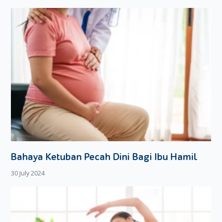
motorik halus hingga motorik kasarnya.
Meningkatkan Kecerdasan Si Kecil
Si Kecil butuh sentuhan untuk membantunya beradaptasi
dengan lingkungan. Selain itu, dipangku pun akan membuat
Si Kecil merasa aman dan lebih tenang. (oleh dr Attila
Dewanti, SpA (K), dokter spesialis anak dari Brawijaya
Women & Children Hospital, Jakarta)
Lebih lanjut lagi, Attila menjelaskan saat berada di dalam
kandungan, Si Kecil terbiasa mendengarkan detak jantung
Mom yang membuatnya merasa lebih tenang. Kondisi
serupa akan dirasakan Si Kecil saat dipangku, dimana detak
jantung Mom akan terdengar saat kepalanya didekatkan
Bahaya Ketuban Pecah Dini Bagi Ibu Hamil
pada dada.
30 July 2024
Yang paling istimewa, menggendong ternyata bisa
meningkatkan
bonding
. Sambil menggendong, Mom
biasanya akan mengajak Si Kecil bicara atau bernyanyi. Nah
aktivitas inilah yang efektif membantu merangsang sel otak