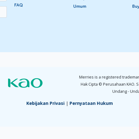
FAQ
Umum
Bu
ak aktivitas di luar ruangan, seperti bermain di taman bermain dan l
ecil dari kebiasaan menyusu, sekaligus untuk mengajarkan Si Kecil t
iasa bersosialisasi bersama anak-anak lainnya yang sudah tidak m
a enggan untuk menyusu.
 lipstik di puting dan lainnya, hingga kini masih jadi pro dan 
p akan membuat Si Kecil trauma, ada pula yang berpendapat ini 
h Si Kecil.
Merries is a registered trademar
Hak Cipta © Perusahaan KAO. S
k lainnya merupakan cara darurat saja. Jika masih bisa dengan cara 
Undang - Und
bayi
lebih dari 2 tahun, sebaiknya gunakan cara tersebut. Selamat
Kebijakan Privasi
|
Pernyataan Hukum