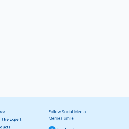
di usia
n makan
 Kecil,
& Child
penting
lainnya
an susu
Follow Social Media
deo
berikan
Merries Smile
 The Expert
ducts