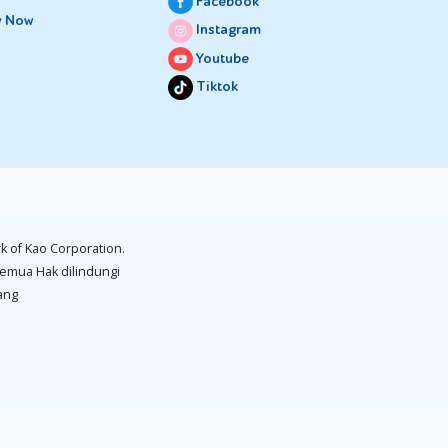
Facebook
y Now
Instagram
ainnya.
Youtube
erbiasa
Tiktok
enyusu,
kontra.
sah-sah
k of Kao Corporation.
emua Hak dilindungi
lain
ang