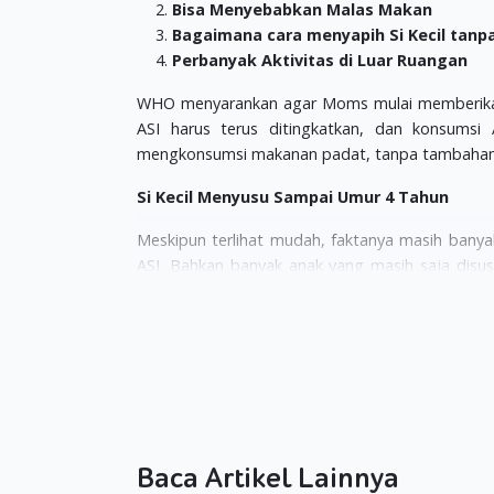
Bisa Menyebabkan Malas Makan
Bagaimana cara menyapih Si Kecil tan
Perbanyak Aktivitas di Luar Ruangan
WHO menyarankan agar Moms mulai memberikan M
ASI harus terus ditingkatkan, dan konsumsi A
mengkonsumsi makanan padat, tanpa tambahan
Si Kecil Menyusu Sampai Umur 4 Tahun
Meskipun terlihat mudah, faktanya masih banyak
ASI. Bahkan banyak anak yang masih saja disusu
Apakah berdampak buruk?
Sebuah penelitian membuktikan jika anak yang
mengalami pembusukan gigi. (oleh
William Bow
New York, Amerika
)
Menurut Bowen, hal ini dapat terjadi karena 2 ala
Kandungan ASI berpotensi mendukung terjadi
Baca Artikel Lainnya