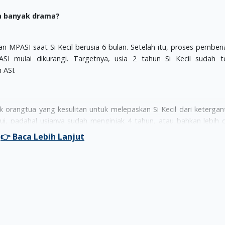
pa banyak drama?
PASI saat Si Kecil berusia 6 bulan. Setelah itu, proses pember
SI mulai dikurangi. Targetnya, usia 2 tahun Si Kecil sudah t
 ASI.
 orangtua yang kesulitan untuk melepaskan Si Kecil dari keterga
i, padahal usianya sudah menginjak 4 tahun, atau bahkan lebih da
 disusui lebih dari 2 tahun, bahkan mencapai 4 tahun, beresik
en, peneliti dan profesor dari University of Rochester Medical 
san, yakni :
nya pembusukan gigi jika dikonsumsi lebih dari 2 tahun. Potensi in