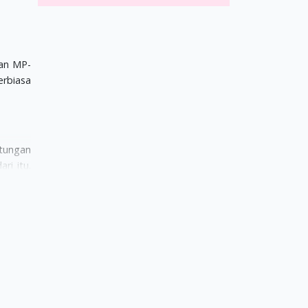
ian MP-
erbiasa
ntungan
ri itu.
o besar
Center,
i lebih