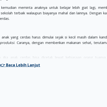
 kemudian meminta anaknya untuk belajar lebih giat lagi, mem
sekolah terbaik walaupun biayanya mahal dan lainnya. Dengan kat
erdas.
anak yang cerdas harus dimulai sejak si kecil masih dalam kan
produksi
. Caranya, dengan memberikan makanan sehat, terutam
an jika anak cerdas bisa dicetak lewat kebiasaan orang tuany
musik tertentu yang efektif untuk mendorong pertumbuhan otak si
 penelitian yang menyatakan jika pemberian stimulasi dengan terap
an sejak bayi masih dalam kandungan, atau lebih tepatnya saat ke
. Di sisi lain, pendengaran merupakan salah satu dari
panca indera
i. Rangsangan yang dilakukan secara terus menerus inilah yang a