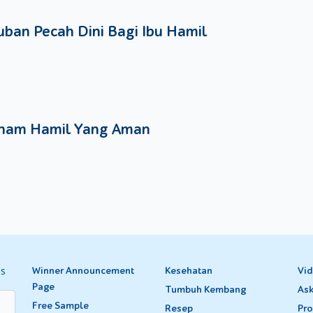
ban Pecah Dini Bagi Ibu Hamil
nam Hamil Yang Aman
es
Winner Announcement
Kesehatan
Vi
Page
Tumbuh Kembang
Ask
Free Sample
Resep
Pro