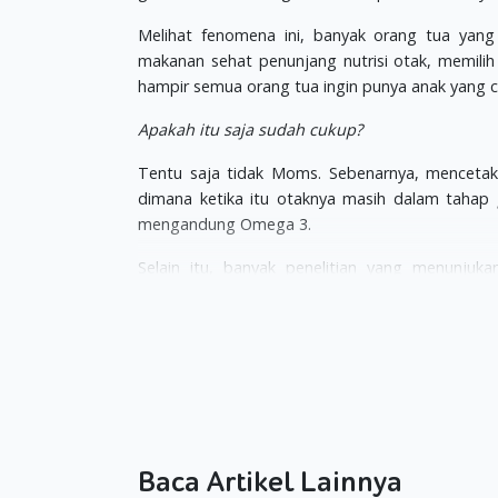
Melihat fenomena ini, banyak orang tua yang
makanan sehat penunjang nutrisi otak, memilih 
hampir semua orang tua ingin punya anak yang c
Apakah itu saja sudah cukup?
Tentu saja tidak Moms. Sebenarnya, mencetak 
dimana ketika itu otaknya masih dalam tahap
mengandung Omega 3.
Selain itu, banyak penelitian yang menunjuk
mendengarkan musik. Mereka percaya, ada jenis 
salah satunya jenis musik klasik karya Mozart.
Seperti dilansir dalam
womenhealthmag
, banyak
klasik, merupakan cara paling efektif diterapk
menginjak usia 8 minggu.
Pada saat itu, otak janin sudah mulai berfungsi
Baca Artikel Lainnya
sederhana dan sudah bisa dirangsang sejak din