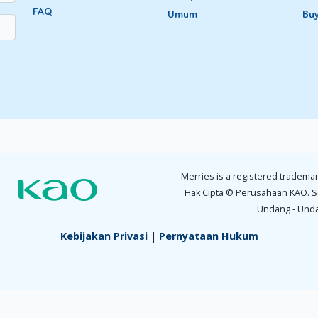
FAQ
Umum
Bu
Merries is a registered trademar
Hak Cipta © Perusahaan KAO. S
Undang - Und
Kebijakan Privasi
|
Pernyataan Hukum