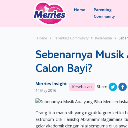
Home
Parenting
Community
Home
Parenting Community
Kesehatan
Seben
Sebenarnya Musik 
Calon Bayi?
Merries Insight
Share
Kesehatan
14 May 2016
Orang tua mana sih yang nggak kagum ketika bany
astronom cilik Tanishq Abraham? Bagaimana t
gelar akademik dengan nilai sempurna di usianya