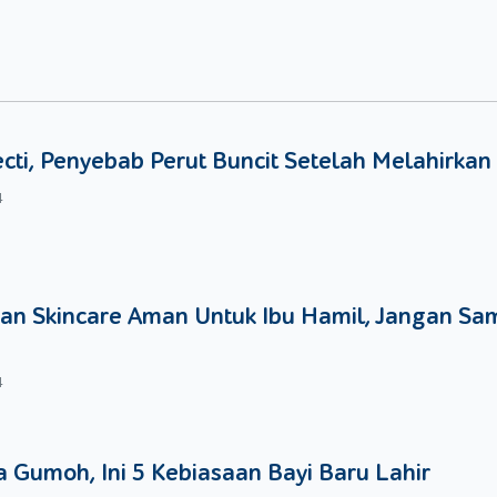
anti
popok newborn
ini berkat adanya alarm penanda pipis. Alarm i
h menjadi biru saat popok Merries ini sudah penuh.
 pesan langsung dengan klik link berikut
ini!
berat badan Si Kecil. Umumnya, bayi baru lahir memiliki berat bad
au S sangat cocok untuknya.
ecti, Penyebab Perut Buncit Setelah Melahirkan
4
an Skincare Aman Untuk Ibu Hamil, Jangan Sa
4
 Gumoh, Ini 5 Kebiasaan Bayi Baru Lahir