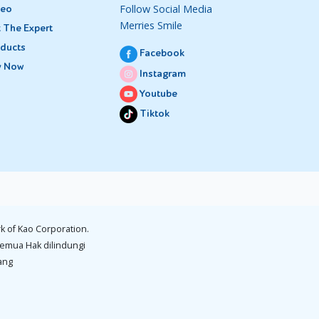
 celana
Follow Social Media
deo
Merries Smile
 The Expert
ducts
Facebook
y Now
 juga
Instagram
Youtube
a ini.
Tiktok
 yang
k of Kao Corporation.
emua Hak dilindungi
ang
lit Si