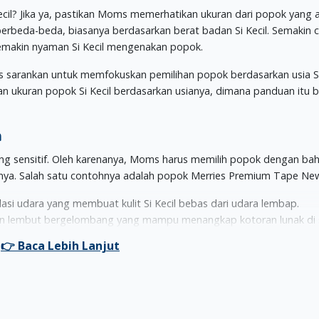
il? Jika ya, pastikan Moms memerhatikan ukuran dari popok yang 
 berbeda-beda, biasanya berdasarkan berat badan Si Kecil. Semakin 
semakin nyaman Si Kecil mengenakan popok.
es sarankan untuk memfokuskan pemilihan popok berdasarkan usia Si
duan ukuran popok Si Kecil berdasarkan usianya, dimana panduan itu b
n
erung sensitif. Oleh karenanya, Moms harus memilih popok dengan ba
ya. Salah satu contohnya adalah popok Merries Premium Tape Ne
kulasi udara yang membuat kulit Si Kecil bebas dari udara lembap.
n lembut bergelombang yang mampu menangkap kotoran lunak di s
anyak dengan cepat dan menguncinya sehingga tidak kembali ke
Bagian popok Merries ini sudah dilengkapi perekat yang mudah dilep
opok Merries ini.