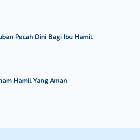
4
ban Pecah Dini Bagi Ibu Hamil
nam Hamil Yang Aman
an
mengeksplorasi lingkungan sekitarnya. Ia juga akan mulai belajar meran
 dengan rentang usia ini punya berat badan sekitar 7 sampai 14 kg, s