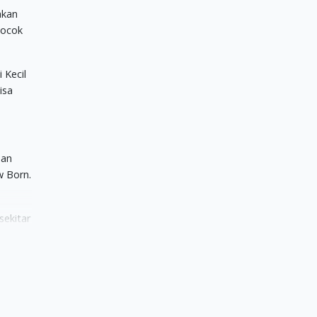
akan
cocok
 Kecil
isa
han
w Born.
ekitar
as dan