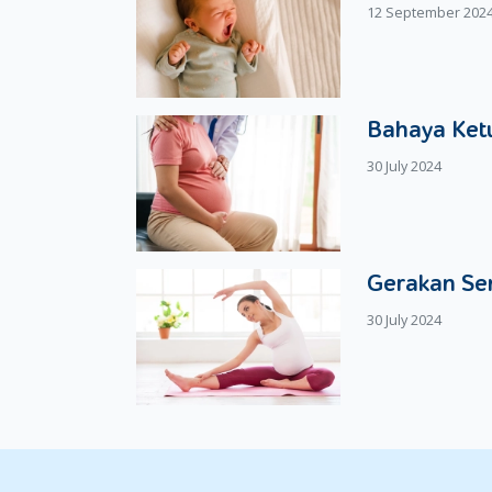
12 September 202
Bahaya Ketu
30 July 2024
Gerakan Se
30 July 2024
Ukuran Popok Bayi Usia 4-19 Bul
Pada rentang usia ini, Si Kecil akan lebih aktif 
berdiri, berjalan dan bermain. Biasanya, Si Kecil