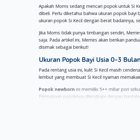
Apakah Moms sedang mencari popok untuk Si Kec
dibeli. Perlu diketahui bahwa ukuran popok bayi
ukuran popok Si Kecil dengan berat badannya, 
Jika Moms tidak punya timbangan sendiri, Merri
saja. Pada artikel ini, Merries akan berikan pan
disimak sebagai berikut!
Ukuran Popok Bayi Usia 0-3 Bula
Pada rentang usia ini, kulit Si Kecil masih cend
lembut yang membuat Si Kecil nyaman memakain
Popok newborn
ini memiliki 5++ miliar pori sir
Permukaan popoknya dilengkapi dengan bantala
popok sehingga kotoran tidak menyebar.
Popok Merries ini juga mampu menyerap pipis b
permukaan sehingga kulit Si Kecil tetap kering. 
dipasang sehingga Moms mudah memasangkan p