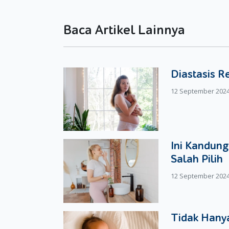
Moms tidak akan kebingungan saat akan mengg
memiliki garis berwarna kuning yang akan beruba
Baca Artikel Lainnya
Popok Merries Premium Tape New Born bisa Moms
Untuk ukuran, Moms bisa memilihnya berdasarkan 
sekitar 3-8 kg, sehingga popok berukuran NB at
Diastasis R
12 September 202
Ini Kandung
Salah Pilih
12 September 202
Tidak Hanya