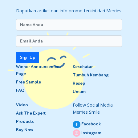
Dapatkan artikel dan info promo terkini dari Merries
Sign Up
Winner Announcement
Kesehatan
Page
Tumbuh Kembang
Free Sample
Resep
FAQ
Umum
Follow Social Media
Video
Merries Smile
Ask The Expert
Products
Facebook
Buy Now
Instagram