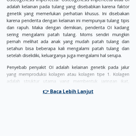
adalah kelainan pada tulang yang disebabkan karena faktor
genetik yang memerlukan perhatian khusus. Ini disebakan
karena penderita dengan kelainan ini mempunyai tulang tipis
dan rapuh. Maka dengan demikian, penderita OI kadang
sering mengalami patah tulang. Moms sendiri mungkin
pernah melihat ada anak yang mudah patah tulang dan
setahun bisa beberapa kali mengalami patah tulang dan
setelah diselidiki, keluarganya juga mengalami hal serupa.
Penyebab penyakit OI adalah kelainan genetik pada jalur
yang memproduksi kolagen atau kolagen tipe 1. Kolagen
adalah struktur utama yang membentuk jaringan ikat,
termasuk tulang. Tulang menjadi mengecil, rapuh, dan
pendek. Penderitanya mempunyai kemungkinan 50% untuk
menurunkan penyakit OI kepada anaknya. Penderita OI
mengalami sejumlah gejala yaitu:
Tubuh berperawakan kerdil
Malformasi tulang atau tulang berbentuk tidak normal
Sendi yang longgar