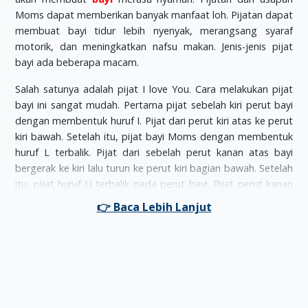
Moms dapat memberikan banyak manfaat loh. Pijatan dapat
membuat bayi tidur lebih nyenyak, merangsang syaraf
motorik, dan meningkatkan nafsu makan. Jenis-jenis pijat
bayi ada beberapa macam.
Salah satunya adalah pijat I love You. Cara melakukan pijat
bayi ini sangat mudah. Pertama pijat sebelah kiri perut bayi
dengan membentuk huruf I. Pijat dari perut kiri atas ke perut
kiri bawah. Setelah itu, pijat bayi Moms dengan membentuk
huruf L terbalik. Pijat dari sebelah perut kanan atas bayi
bergerak ke kiri lalu turun ke perut kiri bagian bawah. Setelah
itu, pijat huruf U terbalik pada perut bayi. Pijat perut kanan
bawah bayi Moms ke atas dan membentuk huruf U yang
berakhir pada perut kiri bagian bawah.
Saat memijat perut bayi, ada beberapa hal yang harus
diingat. Pertama, jangan memijat daerah ulu hati maupun di
atas tulang rusuk bayi. Selain itu, Moms tidak boleh
memijat
bayi
yang baru saja disusui. Sebaiknya, sendawakan bayi
Moms terlebih dahulu. Saat memijat bayi, sebaiknya Moms