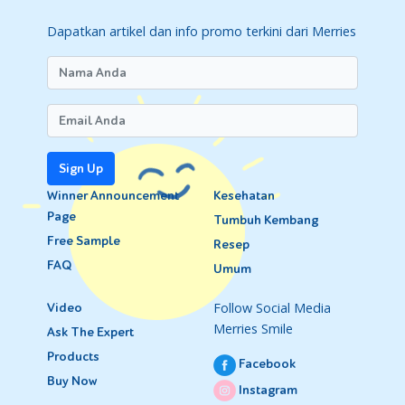
Dapatkan artikel dan info promo terkini dari Merries
Sign Up
Winner Announcement
Kesehatan
Page
Tumbuh Kembang
Free Sample
Resep
FAQ
Umum
Follow Social Media
Video
Merries Smile
Ask The Expert
Products
Facebook
Buy Now
Instagram