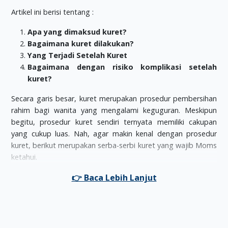
Artikel ini berisi tentang :
Apa yang dimaksud kuret?
Bagaimana kuret dilakukan?
Yang Terjadi Setelah Kuret
Bagaimana dengan risiko komplikasi setelah
kuret?
Secara garis besar, kuret merupakan prosedur pembersihan
rahim bagi wanita yang mengalami keguguran. Meskipun
begitu, prosedur kuret sendiri ternyata memiliki cakupan
yang cukup luas. Nah, agar makin kenal dengan prosedur
kuret, berikut merupakan serba-serbi kuret yang wajib Moms
ketahui.
Apa yang dimaksud kuret?
Dalam istilah medis, kuret dikenal dengan nama
Dilatation
and Curettage (D&C),
yakni sebuah prosedur medis yang
berfungsi untuk memperluas serviks (
dilatasi
), agar lapisan