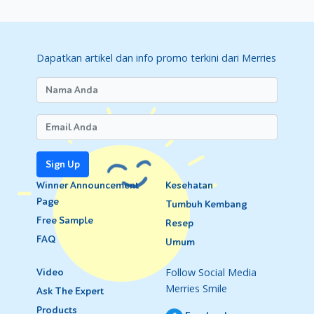
Dengan kata lain, kuret tidak akan membuat Moms mandul
(kecuali ada komplikasi sindrom sherman). Justru sebaliknya,
kuret meningkatkan peluang kehamilan sehat.
Dapatkan artikel dan info promo terkini dari Merries
Sign Up
Winner Announcement
Kesehatan
Page
Tumbuh Kembang
Free Sample
Resep
FAQ
Umum
Follow Social Media
Video
Merries Smile
Ask The Expert
Products