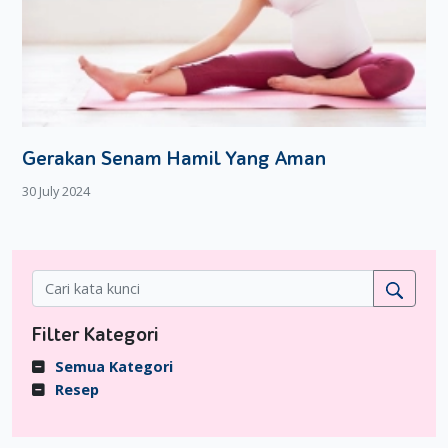
sindrom asherman
bisa diatasi dengan melakukan operasi
ulang untuk menghilangkan jaringan parut tersebut.
Selain masalah ukuran rahim yang mengecil, sindrom
asherman pun bisa menyebabkan masalah lainnya, seperti
pendarahan berat, perforasi dinding rahim, infeksi rahim, dan
lainnya. Kondisi ini umumnya terjadi jika Moms mengalami
Gerakan Senam Hamil Yang Aman
keguguran di usia kehamilan di atas 20 minggu.
30 July 2024
Jika Moms menderita demam tinggi, nyeri abdomen, dan
keputihan berbau busuk pasca kuret, sebaiknya segera
periksakan diri ke dokter.
Terkait mitos masalah kesuburan terkait kuret, penelitian
yang dilakukan American College of Obstetrics and
Filter Kategori
Gynecology, menyebut jika sekitar 65% wanita yang telah
mengalami keguguran sebanyak 4 kali berturut-turut dan
Semua Kategori
menjalani kuret, berhasil hamil kembali, bahkan sampai dia
Resep
melahirkan anak.