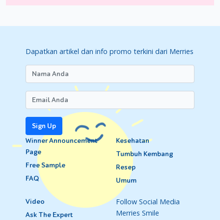
dampingi Si Kecil selama bermain!
Dapatkan artikel dan info promo terkini dari Merries
Sign Up
Winner Announcement
Kesehatan
Page
Tumbuh Kembang
Free Sample
Resep
FAQ
Umum
Follow Social Media
Video
Merries Smile
Ask The Expert