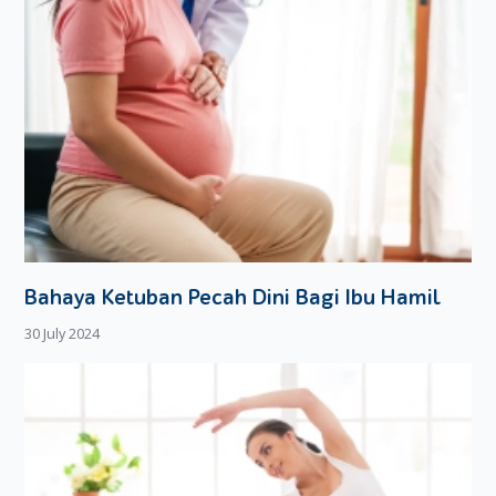
jatuh ke tanah atau alas perosotan.
Pastikan hanya satu anak yang boleh berada di bagian
perosotan. Jika Moms melihat ada anak yang akan
meluncur, sementara Si Kecil belum selesai meluncur,
jangan ragu untuk menegurnya.
Sebelum bermain perosotan, Moms bisa meraba bagian
slide
atau perosotan. Kira-kira ada bagian yang tajam atau
tidak. Jika terlihat ada retakan, atau bagian perosotan yang
kasar, sebaiknya jangan digunakan.
Pastikan Moms Selalu Dekat Dengan Si Kecil
Bahaya Ketuban Pecah Dini Bagi Ibu Hamil
Meskipun terlihat sedang
asyik
, jangan sekali-kali
30 July 2024
meninggalkan area perosotan. Moms harus tetap berada di
dekat Si Kecil. Menurut
The American Academy of
Pediatrics
, jarak ideal antara Moms dan Si Kecil saat main
perosotan adalah 1-2 meter.
Ada beberapa alasan kenapa Moms harus selalu dekat
dengan Si Kecil, diantaranya :