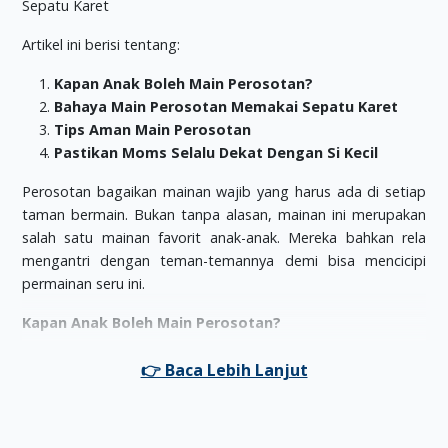
Artikel ini berisi tentang:
Kapan Anak Boleh Main Perosotan?
Bahaya Main Perosotan Memakai Sepatu Karet
Tips Aman Main Perosotan
Pastikan Moms Selalu Dekat Dengan Si Kecil
Perosotan bagaikan mainan wajib yang harus ada di setiap
taman bermain. Bukan tanpa alasan, mainan ini merupakan
salah satu mainan favorit anak-anak. Mereka bahkan rela
mengantri dengan teman-temannya demi bisa mencicipi
permainan seru ini.
Kapan Anak Boleh Main Perosotan?
Meskipun aman, main perosotan tidak boleh sembarangan
Moms. Si Kecil baru boleh main perosotan setelah usianya
genap 3 tahun, atau setelah Si Kecil punya kendali dengan
keseimbangan tubuhnya. (oleh
Victoria J. Youcha, dari Zero