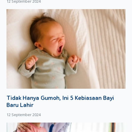
12 September 2024
menekan kaki Si Kecil. Kondisi inilah yang menyebabkan kaki
Si Kecil terkilir, atau risiko paling parah, Si Kecil bisa
mengalami tulang retak, dan patah tulang.
Tips Aman Main Perosotan
Untuk menjaga kenyamanan dan keamanan selama bermain
perosotan, National Recreation and Park Association
memberikan beberapa trik cara aman bermain perosotan,
diantaranya :
Pilihlah perosotan dengan jarak merosot yang rendah.
Setelah Si Kecil terbiasa, Moms bisa memilih perosotan
yang lebih tinggi dan panjang.
Jangan memegangi tangan Si Kecil saat sedang
Tidak Hanya Gumoh, Ini 5 Kebiasaan Bayi
meluncur. Ini bahaya Moms, pasalnya kecepatan
Baru Lahir
merosot
Si Kecil sulit untuk ditahan hingga berisiko
menyebabkan kecelakaan.
12 September 2024
Moms bisa menunggu di bagian bawah perosotan agar
lebih mudah saat menangkap tubuh Si Kecil sebelum dia