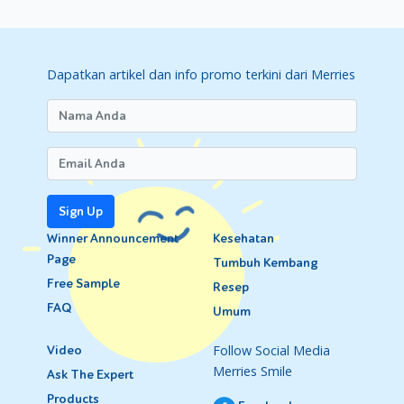
Dapatkan artikel dan info promo terkini dari Merries
Sign Up
Winner Announcement
Kesehatan
Page
Tumbuh Kembang
Free Sample
Resep
FAQ
Umum
Follow Social Media
Video
Merries Smile
Ask The Expert
Products