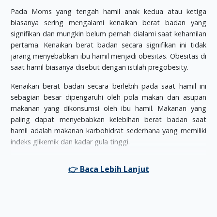
Pada Moms yang tengah hamil anak kedua atau ketiga
biasanya sering mengalami kenaikan berat badan yang
signifikan dan mungkin belum pernah dialami saat kehamilan
pertama. Kenaikan berat badan secara signifikan ini tidak
jarang menyebabkan ibu hamil menjadi obesitas. Obesitas di
saat hamil biasanya disebut dengan istilah pregobesity.
Kenaikan berat badan secara berlebih pada saat hamil ini
sebagian besar dipengaruhi oleh pola makan dan asupan
makanan yang dikonsumsi oleh ibu hamil. Makanan yang
paling dapat menyebabkan kelebihan berat badan saat
hamil adalah makanan karbohidrat sederhana yang memiliki
indeks glikemik dan kadar gula tinggi.
Sebagian besar ibu hamil mungkin berpikir bahwa ketika
mereka telah melahirkan nanti, bobot badan mereka akan
kembali normal seperti saat sebelum hamil. Apalagi setelah
melahirkan Moms juga akan melakukan aktivitas normal
sehari-hari dan juga mengurus anak. Namun, ternyata tidak
jarang banyak perempuan malah hamil lagi dan berat