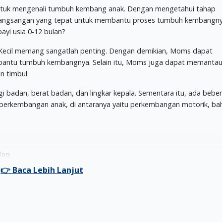
untuk mengenali tumbuh kembang anak. Dengan mengetahui tahap
 rangsangan yang tepat untuk membantu proses tumbuh kembangny
ayi usia 0-12 bulan?
Kecil memang sangatlah penting. Dengan demikian, Moms dapat
antu tumbuh kembangnya. Selain itu, Moms juga dapat memanta
 timbul.
badan, berat badan, dan lingkar kepala. Sementara itu, ada bebe
perkembangan anak, di antaranya yaitu perkembangan motorik, ba
lan
 kehilangan sekitar 10 persen berat badannya. Moms tak perlu khawa
ya, Si Kecil akan kembali bertambah berat badannya dalam kurun wa
bahan berat badan mencapai 30 gram setiap hari.