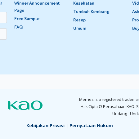
es
Winner Announcement
Kesehatan
Vi
Page
Tumbuh Kembang
Ask
Free Sample
Resep
Pro
FAQ
Umum
Bu
adan Si Kecil akan bertambah menjadi dua kali berat waktu lahir. Sela
 per bulan. Kemudian, lingkar kepalanya bertambah 1,25 cm per bu
anya sudah mulai menghilang di usia ini. Pada rentang usia ini, Si Keci
 memiringkan badan ke kanan dan ke kiri. Lalu, pada usia 6 bulan
 mulai bisa melihat warna dan melihat dalam jarak yang lebih jauh.
dan menirukan bunyi. Bahkan, ia pun mulai mengenal namanya, waja
 mengulurkan tangan untuk digendong.
Merries is a registered trademar
sering-seringlah berbicara dengan Si Kecil, walaupun ia belum m
Hak Cipta © Perusahaan KAO. S
Undang - Und
Kebijakan Privasi
|
Pernyataan Hukum