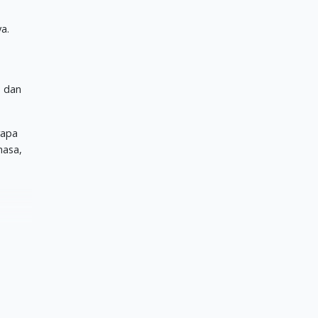
a.
u dan
rapa
hasa,
tir
ktu