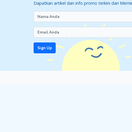
Dapatkan artikel dan info promo terkini dari Merri
Tumbuh kembang Bayi 4-6 Bulan
Selanjutnya, pada rentang usia 4-6 bulan, berat b
panjang badannya bertambah sekitar 1,25-2,5 cm
Sign Up
Refleks yang dimiliki saat Si Kecil baru lahir bias
dapat menjaga keseimbangan kepala dengan baik,
biasanya sudah dapat duduk sendiri. Si Kecil juga
Si Kecil juga sudah mampu mengoceh, tertawa, 
orang yang familiar, mengerti kata “tidak”, dan
Nah, untuk menstimulasi perkembangannya, coba 
perkataan Moms. Selain itu, ajaklah ia bermain.
Tumbuh Kembang Bayi 7-9 Bulan