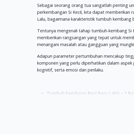
Sebagai seorang orang tua sangatlah penting 
perkembangan Si Kecil, kita dapat memberikan
Lalu, bagaimana karakteristik tumbuh kembang b
Tentunya me
ngenali tahap tumbuh-kembang Si 
memberikan rangsangan yang tepat untuk memb
menangani masalah atau gangguan yang mungkin
Adapun parameter pertumbuhan mencakup tinggi 
komponen yang perlu diperhatikan dalam aspek 
kognitif, serta emosi dan perilaku.
Tumbuh kembang Bayi Baru Lahir – 1 Bu
Pada 2-3 hari pertama sejak lahir, umumnya bayi
karena hal tersebut termasuk normal. Selanjutn
sekitar 2 minggu. Bahkan, seiring waktu pertam