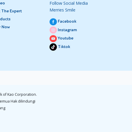
Follow Social Media
deo
Merries Smile
 The Expert
ducts
Facebook
y Now
Instagram
in itu,
Youtube
lan.
Tiktok
l sudah
h
k of Kao Corporation.
emahami
emua Hak dilindungi
ang