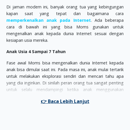
Di jaman modern ini, banyak orang tua yang kebingungan
kapan saat yang tepat dan bagaimana cara
memperkenalkan anak pada Internet
. Ada beberapa
cara di bawah ini yang bisa Moms gunakan untuk
mengenalkan anak kepada dunia Internet sesuai dengan
kesiapan usia mereka.
Anak Usia 4 Sampai 7 Tahun
Fase awal Moms bisa mengenalkan dunia Internet kepada
anak bisa dimulai saat ini. Pada masa ini, anak mulai tertarik
untuk melakukan eksplorasi sendiri dan mencari tahu apa
yang dia inginkan. Di sinilah peran orang tua sangat penting
untuk selalu mendampingi ketika anak menggunakan
Internet di rumah.
Orang tua juga harus mempertimbangkan untuk
memberikan batasan-batasan situs tertentu yang boleh
dikunjungi oleh anak-anak berdasarkan pengamatan Moms
sebelumnya. Gunakan search engine khusus anak-anak atau