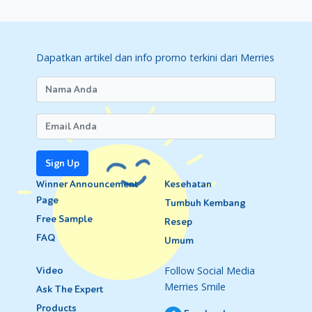
Dapatkan artikel dan info promo terkini dari Merries
Sign Up
Winner Announcement
Kesehatan
Page
Tumbuh Kembang
Free Sample
Resep
FAQ
Umum
Follow Social Media
Video
Merries Smile
Ask The Expert
Products