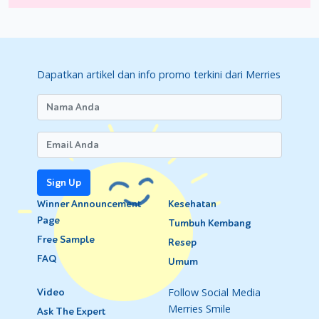
Dapatkan artikel dan info promo terkini dari Merries
Sign Up
Winner Announcement
Kesehatan
Page
Tumbuh Kembang
Free Sample
Resep
FAQ
Umum
Follow Social Media
Video
Merries Smile
Ask The Expert