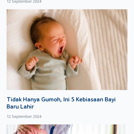
12 September 2024
Kecil.
Jika Si Kecil baru lahir, Moms tidak boleh asal membuang
belek. Ada trik khusus yang bisa dilakukan, yakni dengan cara:
Cuci tangan hingga bersih. Jika memungkinkan, cuci
tangan dengan menggunakan sabun antiseptik atau
sabun khusus pencuci tangan.
Siapkan air hangat, kapas dan beberapa cotton bud
bersih. Pilih cotton bud berukuran besar.
Basahi kapas atau cotton bud dengan air hangat, dan
usapkan pada mata Si Kecil. mulailah dari sudur bagian
luar mata, hingga ke sudur bagian dalam mata.
Ganti kapas atau cotton bud yang sudah digunakan,
kemudian ulangi lagi hingga mata Si Kecil benar-benar
Tidak Hanya Gumoh, Ini 5 Kebiasaan Bayi
bebas dari belek.
Baru Lahir
Terakhir, usap mata Si Kecil dengan kapas basah dan
12 September 2024
masih bersih sambil jari kelingking sedikit memijat mata.
Untuk belek yang berada di area tengah mata, Moms
bisa mengusapnya dengan menarik ke bagian bawah