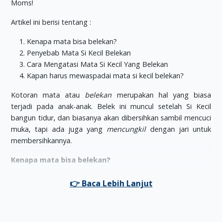
Artikel ini berisi tentang :
Kenapa mata bisa belekan?
Penyebab Mata Si Kecil Belekan
Cara Mengatasi Mata Si Kecil Yang Belekan
Kapan harus mewaspadai mata si kecil belekan?
Kotoran mata atau
belekan
merupakan hal yang biasa
terjadi pada anak-anak. Belek ini muncul setelah Si Kecil
bangun tidur, dan biasanya akan dibersihkan sambil mencuci
muka, tapi ada juga yang
mencungkil
dengan jari untuk
membersihkannya.
Kenapa mata bisa belekan?
Dilansir dalam
alodokter
, selain untuk melumasi mata, air
mata berfungsi untuk menyaring dan membilas mata agar
terbebas dari banyak kotoran yang secara tidak sadar masuk
ke dalam mata Si Kecil. Misalnya saja debu, sel kulit mati,