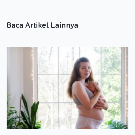
membaui sesuatu yang pekat, merupakan bentuk kemajuan
yang sangat baik. Melalui
sensory play
, Si Kecil juga
diajarkan tentang kepekaan dan juga kepedulian.
Baca Artikel Lainnya
Sejak usia 8 bulan, banyak orang tua yang sudah mulai sudah
menjalankan
sensory play
untuk Si Kecil. Pasalnya di usia
tersebut, bayi perlu rangsangan ekstra agar proses
pertumbuhannya bisa berjalan dengan baik. Selain itu,
melalui aktivitas tersebut juga, ikatan antara Moms dengan
Si Kecil bisa bertambah erat. Karena banyak melakukan
aktivitas secara bersama-sama.
Beberapa artis juga sudah menyediakan
sensory play
untuk
Si Kecil. Seperti Raisa yang membuat aktivitas seru itu untuk
sang anak, dia menyediakan
water beads
atau kelereng
warna-warni yang bisa dimainkan anak.
Biasanya Si Kecil akan lebih bersemangat ketika Moms
mengajaknya bermain yang berhubungan dengan
sensory
play
karena banyak inderanya yang terstimulasi. Nah berikut