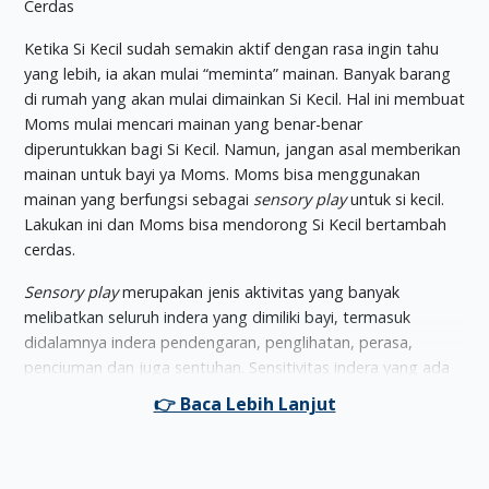
Ketika Si Kecil sudah semakin aktif dengan rasa ingin tahu
yang lebih, ia akan mulai “meminta” mainan. Banyak barang
di rumah yang akan mulai dimainkan Si Kecil. Hal ini membuat
Moms mulai mencari mainan yang benar-benar
diperuntukkan bagi Si Kecil. Namun, jangan asal memberikan
mainan untuk bayi ya Moms. Moms bisa menggunakan
mainan yang berfungsi sebagai
sensory play
untuk si kecil.
Lakukan ini dan Moms bisa mendorong Si Kecil bertambah
cerdas.
Sensory play
merupakan jenis aktivitas yang banyak
melibatkan seluruh indera yang dimiliki bayi, termasuk
didalamnya indera pendengaran, penglihatan, perasa,
penciuman dan juga sentuhan. Sensitivitas indera yang ada
di tubuh bayi merupakan hal penting yang harus terus
diasah. Bahkan hal itu juga termasuk dalam indikator proses
tumbuh kembang bayi berjalan sempurna.
Si Kecil sudah bisa mengenal rasa, melihat dengan jelas,