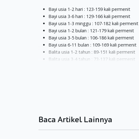
Bayi usia 1-2 hari : 123-159 kali permenit
Bayi usia 3-6 hari : 129-166 kali permenit
Bayi usia 1-3 minggu : 107-182 kali permenit
Bayi usia 1-2 bulan : 121-179 kali permenit
Bayi usia 3-5 bulan : 106-186 kali permenit
Bayi usia 6-11 bulan : 109-169 kali permenit
Balita usia 1-2 tahun : 89-151 kali permenit
Balita usia 3-4 tahun : 73-137 kali permenit
Anak usia 5-7 tahun : 65-133 kali permenit
Anak usia 8-11 tahun : 62-130 kali permenit
Anak usi 12-15 tahun : 60-119 kali permenit
Selain faktor usia, faktor banyak dan jenis aktiv
detak jantung. Sebagai contoh, saat bayi mena
kali permenit. Ketika bayi sedang demam dan
menjumpai bayi anda dalam kondisi badan mem
Baca Artikel Lainnya
bawa bayi anda ke dokter spesialis anak.
Jika anak anda mengeluh sakit di bagian dadanya