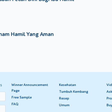
nam Hamil Yang Aman
es
Winner Announcement
Kesehatan
Vi
Page
Tumbuh Kembang
Ask
Free Sample
Resep
Pro
FAQ
Umum
Bu