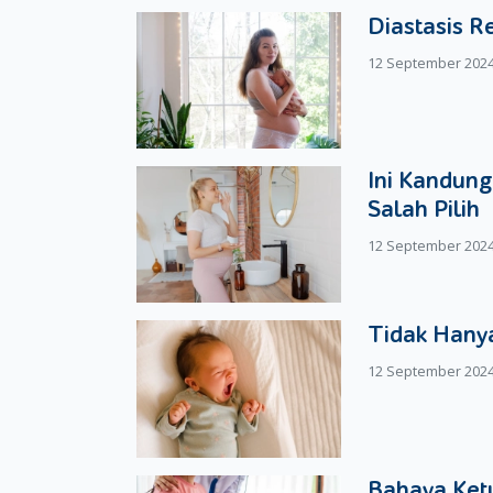
anak anda untuk beristirahat. Berilah nutrisi 
Diastasis R
kesimpulannya, Moms tak perlu khawatir jika ana
masih dalam batasan yang normal.
12 September 202
Ini Kandung
Salah Pilih
12 September 202
Tidak Hanya
12 September 202
Bahaya Ketu