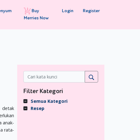
Buy
Login
Register
enyum
Merries Now
Filter Kategori
Semua Kategori
 detak
Resep
erlukan
a anak-
a rata-