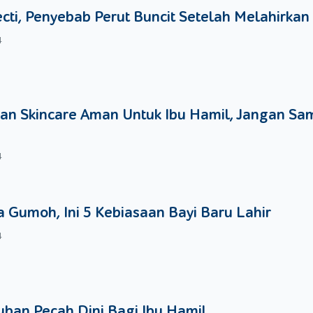
yang lengkap dan seimbang agar anak anda cepat pulih kesehatanny
ecti, Penyebab Perut Buncit Setelah Melahirkan
k atau bayi anda memiliki detak jantung yang lebih cepat dari anda
4
an Skincare Aman Untuk Ibu Hamil, Jangan Sa
4
 Gumoh, Ini 5 Kebiasaan Bayi Baru Lahir
4
ban Pecah Dini Bagi Ibu Hamil