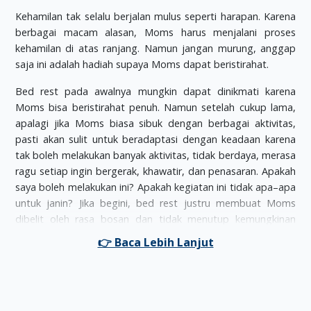
Kehamilan tak selalu berjalan mulus seperti harapan. Karena
berbagai macam alasan, Moms harus menjalani proses
kehamilan di atas ranjang. Namun jangan murung, anggap
saja ini adalah hadiah supaya Moms dapat beristirahat.
Bed rest pada awalnya mungkin dapat dinikmati karena
Moms bisa beristirahat penuh. Namun setelah cukup lama,
apalagi jika Moms biasa sibuk dengan berbagai aktivitas,
pasti akan sulit untuk beradaptasi dengan keadaan karena
tak boleh melakukan banyak aktivitas, tidak berdaya, merasa
ragu setiap ingin bergerak, khawatir, dan penasaran. Apakah
saya boleh melakukan ini? Apakah kegiatan ini tidak apa–apa
untuk janin? Jika begini, bed rest justru membuat Moms
dibelit oleh rasa bosan dan tidak menutup kemungkinan
terkena depresi. Sebelum Moms berpikir hal – hal negatif,
simak dulu alasan kenapa Moms disarankan untuk bed rest.
Setiap kasus bed rest antara ibu hamil satu dengan yang lain
tidaklah sama. Setiap kasus memiliki masalah spesifik dan
memerlukan penanganan yang berbeda. Ketika ibu hamil