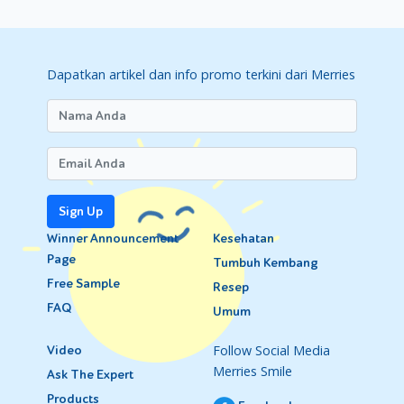
Dapatkan artikel dan info promo terkini dari Merries
Sign Up
Winner Announcement
Kesehatan
Page
Tumbuh Kembang
Free Sample
Resep
FAQ
Umum
Follow Social Media
Video
Merries Smile
Ask The Expert
Products