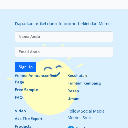
Dapatkan artikel dan info promo terkini dari Merries
Sign Up
Winner Announcement
Kesehatan
Page
Tumbuh Kembang
Free Sample
Resep
FAQ
Umum
Follow Social Media
Video
Merries Smile
Ask The Expert
Products