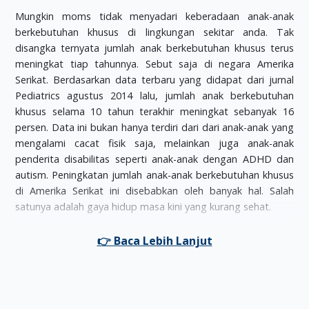
Mungkin moms tidak menyadari keberadaan anak-anak
berkebutuhan khusus di lingkungan sekitar anda. Tak
disangka ternyata jumlah anak berkebutuhan khusus terus
meningkat tiap tahunnya. Sebut saja di negara Amerika
Serikat. Berdasarkan data terbaru yang didapat dari jurnal
Pediatrics agustus 2014 lalu, jumlah anak berkebutuhan
khusus selama 10 tahun terakhir meningkat sebanyak 16
persen. Data ini bukan hanya terdiri dari dari anak-anak yang
mengalami cacat fisik saja, melainkan juga anak-anak
penderita disabilitas seperti anak-anak dengan ADHD dan
autism. Peningkatan jumlah anak-anak berkebutuhan khusus
di Amerika Serikat ini disebabkan oleh banyak hal. Salah
satunya adalah gaya hidup masa kini yang kurang sehat.
Amy Houtrow, pemimpin penelitian sekaligus professor
kedokteran fisik dan rehabilitasi serta pediatric di dari
University of Pittsburgh, mengatakan bahwa peningkatan
jumlah anak berkebutuhan khusus ini menjadi motivasi bagi
pihaknya untuk menyediakan dan memberikan bantuan