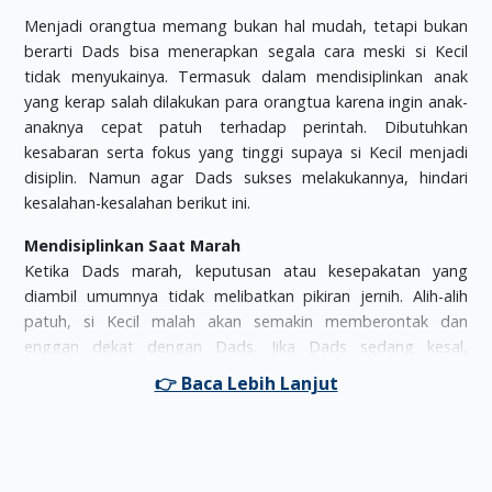
Menjadi orangtua memang bukan hal mudah, tetapi bukan
berarti Dads bisa menerapkan segala cara meski si Kecil
tidak menyukainya. Termasuk dalam mendisiplinkan anak
yang kerap salah dilakukan para orangtua karena ingin anak-
anaknya cepat patuh terhadap perintah. Dibutuhkan
kesabaran serta fokus yang tinggi supaya si Kecil menjadi
disiplin. Namun agar Dads sukses melakukannya, hindari
kesalahan-kesalahan berikut ini.
Mendisiplinkan Saat Marah
Ketika Dads marah, keputusan atau kesepakatan yang
diambil umumnya tidak melibatkan pikiran jernih. Alih-alih
patuh, si Kecil malah akan semakin memberontak dan
enggan dekat dengan Dads. Jika Dads sedang kesal,
sebaiknya tenangkan diri terlebih dahulu sampai situasi
menjadi stabil.
Memberi Ancaman Palsu
Tak jarang orangtua memberikan ancaman palsu supaya si
Kecil berhenti melakukan kesalahan. Trik ini mungkin berhasil