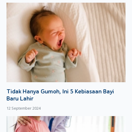
Memakai Aturan Orangtua
Dalam hal ini, Dads menerapkan aturan yang diberlakukan
orangtua Dads atau kakek-nenek si Kecil. Padahal, belum
tentu aturan tadi bisa diterapkan mengingat perbedaan
zaman yang sangat jauh. Dads bisa memilahnya terlebih
dahulu dengan menyesuaikan situasi dan kondisi si Kecil.
Semoga informasi di atas membantu Dads untuk
mendisiplinkan si Kecil!
Tidak Hanya Gumoh, Ini 5 Kebiasaan Bayi
Baru Lahir
12 September 2024