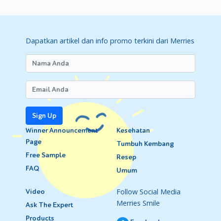
Dapatkan artikel dan info promo terkini dari Merries
Sign Up
Winner Announcement
Kesehatan
Page
Tumbuh Kembang
Free Sample
Resep
FAQ
Umum
Follow Social Media
Video
Merries Smile
Ask The Expert
Products