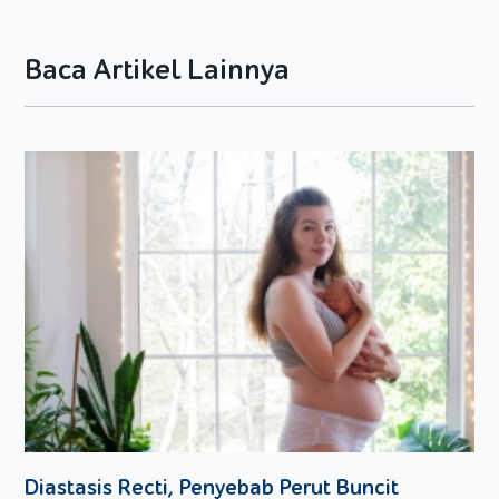
Selain beberapa manfaat di atas, sebenarnya masih banyak
manfaat lainnya yang didapat dari kebiasaan membaca
Baca Artikel Lainnya
buku. Salah satunya adalah sebuah penelitian di Italia yang
menyatakan jika rumah tanpa buku, merupakan sinyal
kesulitan
finansial
anak di masa depan.
Fakta mengejutkan ini terungkap dari sebuah penelitian yang
dilakukan University of Padua di Italia. Dalam penelitian yang
dipublikasikan juga dalam
Economic Journal
tersebut
menyatakan, anak-anak yang punya banyak buku di
rumahnya, cenderung mendapatkan penghasilan lebih tinggi
ketika dewasa nanti.
Penelitian tersebut diikuti oleh lebih dari 6000 pria yang lahir
di 9 negara di Eropa, dan mendata seberapa banyak buku
yang dimiliki saat peserta ketika anak-anak. Setelah itu,
mereka pun lantas dikelompokan berdasarkan jumlah buku
yang dimiliki.
Diastasis Recti, Penyebab Perut Buncit
Hasilnya cukup mengejutkan, para peserta yang memiliki