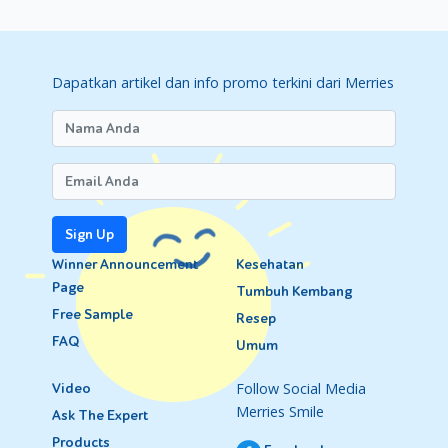
Dapatkan artikel dan info promo terkini dari Merries
Sign Up
Winner Announcement
Kesehatan
Page
Tumbuh Kembang
Free Sample
Resep
FAQ
Umum
Follow Social Media
Video
Merries Smile
Ask The Expert
Products