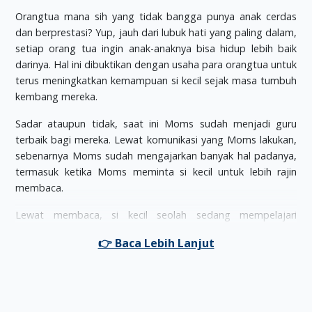
Orangtua mana sih yang tidak bangga punya anak cerdas
dan berprestasi? Yup, jauh dari lubuk hati yang paling dalam,
setiap orang tua ingin anak-anaknya bisa hidup lebih baik
darinya. Hal ini dibuktikan dengan usaha para orangtua untuk
terus meningkatkan kemampuan si kecil sejak masa tumbuh
kembang mereka.
Sadar ataupun tidak, saat ini Moms sudah menjadi guru
terbaik bagi mereka. Lewat komunikasi yang Moms lakukan,
sebenarnya Moms sudah mengajarkan banyak hal padanya,
termasuk ketika Moms meminta si kecil untuk lebih rajin
membaca.
Lewat membaca, si kecil seolah sedang mempelajari
interaksi verbal, mencoba untuk mengenal kosakata lebih
lengkap, dan belajar untuk menggunakan imajinasinya. Selain
itu, membaca buku pun bisa menjadi salah satu trik untuk
memperkenalkan si kecil dengan lingkungan.
Banyak buku banyak penghasilan