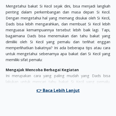
Mengetahui bakat Si Kecil sejak dini, bisa menjadi langkah
penting dalam perkembangan dan masa depan Si Kecil.
Dengan mengetahui hal yang memang disukai oleh Si Kecil,
Dads bisa lebih mengarahkan, dan membuat Si Kecil lebih
menguasai kemampuannya tersebut lebih baik lagi. Tapi,
bagaimana Dads bisa menemukan dan tahu bakat yang
dimiliki oleh Si Kecil yang pemalu dan terlihat enggan
memperlihatkan bakatnya? Ini ada beberapa tips atau cara
untuk mengetahui sebenarnya apa bakat dari Si Kecil yang
memiliki sifat pemalu:
Mengajak Mencoba Berbagai Kegiatan
Ini merupakan cara yang paling mudah yang Dads bisa
lakukan untuk mencari tahu bakat Si Kecil yang pemalu.
Dengan mengajaknya untuk melakukan berbagai hal, maka
Dads bisa melihat secara langsung, kegiatan mana yang
disukai dan paling bisa dilakukan oleh Si Kecil. Misalnya, saat
diajak bermain puzzle dan permainan olahraga, ternyata Si
Kecil lebih senang dan tidak terbebani saat melakukan