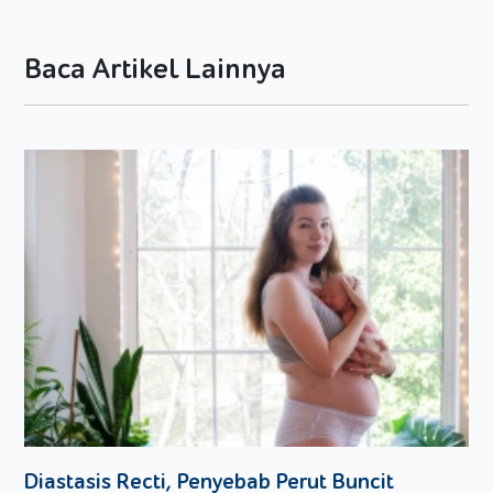
permainan olahraga. Ini bisa dibilang Si Kecil lebih berbakat
ke kegiatan fisik. Namun, Dads tidak bisa hanya
menggunakan satu jenis kegiatan seperti ini saja. Coba
Baca Artikel Lainnya
banyak kegiatan, dan mungkin bisa ditemukan hal yang Si
Kecil paling bisa lakukan.
Asah Kegiatan yang Menarik Minat Si Kecil
Setelah tahu kegiatan apa yang membuat Si Kecil senang
dan paling bisa Si Kecil lakukan, Dads dapat fokus pada
kegiatan itu. Beri berbagai variasi agar Si Kecil tidak bosan
dan tetap merasa senang melakukan kegiatan itu. Tetapi
jangan dipaksa, bila Si Kecil lelah dan tidak ingin
melakukannya lagi, yang jelas Si Kecil harus merasa senang.
Karena dengan merasa senang saat melakukannya, maka Si
Kecil akan lebih mudah untuk menguasai hal tersebut.
Ajak Bicara
Ajak bicara juga Si Kecil yang pemalu. Dads bisa bertanya
pendapat tentang kegiatan yang baru saja dia lakukan.
Dengan bertanya dan mengajak berbicara, Dads dapat
Diastasis Recti, Penyebab Perut Buncit