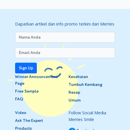
Dapatkan artikel dan info promo terkini dari Merries
Sign Up
Winner Announcement
Kesehatan
Page
Tumbuh Kembang
Free Sample
Resep
FAQ
Umum
Follow Social Media
Video
Merries Smile
Ask The Expert
Products