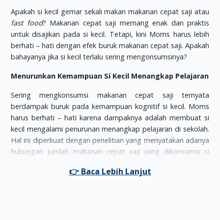
Apakah si kecil gemar sekali makan makanan cepat saji atau
fast food
? Makanan cepat saji memang enak dan praktis
untuk disajikan pada si kecil. Tetapi, kini Moms harus lebih
berhati – hati dengan efek buruk makanan cepat saji. Apakah
bahayanya jika si kecil terlalu sering mengonsumsinya?
Menurunkan Kemampuan Si Kecil Menangkap Pelajaran
Sering mengkonsumsi makanan cepat saji ternyata
berdampak buruk pada kemampuan kognitif si kecil. Moms
harus berhati – hati karena dampaknya adalah membuat si
kecil mengalami penurunan menangkap pelajaran di sekolah.
Hal ini diperkuat dengan penelitian yang menyatakan adanya
hubungan jumlah makanan cepat saji yang dikonsumsi si
kecil dengan perkembangan akademis si kecil.
Semakin sering memakan makanan cepat saji, misalnya 5
hingga 6 kali seminggu, maka akan memperburuk
kemampuan dan performa si kecil untuk menyerap dan
mengikuti pelajaran matematika, ilmu alam, dan membaca