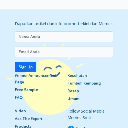
Dapatkan artikel dan info promo terkini dari Merries
Sign Up
Winner Announcement
Kesehatan
Page
Tumbuh Kembang
Free Sample
Resep
FAQ
Umum
Follow Social Media
Video
Merries Smile
Ask The Expert
Products