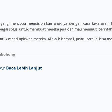
a yang mencoba mendisiplinkan anaknya dengan cara kekerasan.
ebagai solusi untuk membuat mereka jera dan mau menuruti perinta
untuk mendisiplinkan mereka. Alih-alih berhasil, justru cara ini bisa 
Pembohong
ersity Montreal, Kanada, berhasil membuktikan jika mendisiplinkan S
ecil menjadi seorang pembohong. Hal ini dia lakukan untuk meng
an.
kan anak-anak dari dua sekolah yang berbeda. Satu sekolah di
gai cara untuk membuat mereka disiplin, dan satu sekolah lagi 
hongan kecil. Dan hasilnya, anak-anak yang berada di sekolah pertam