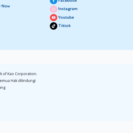
Facebook
y Now
Instagram
embali
Youtube
Tiktok
epada
arahkan
annya,
k of Kao Corporation.
 mereka
emua Hak dilindungi
ang
utuhkan
ar dia
ndikasi