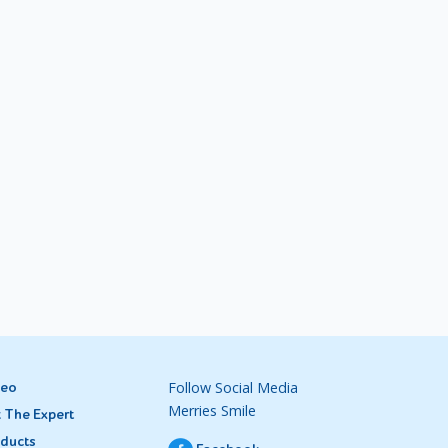
rkadang
i. Saat
.
 pandai
n mampu
arusnya
hysical
i pihak
Follow Social Media
deo
Merries Smile
aja dia
 The Expert
Center,
ducts