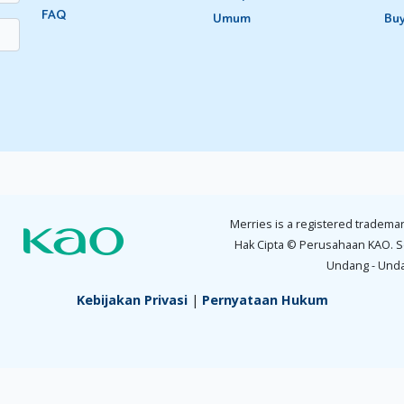
FAQ
Umum
Bu
anya akan membuat Si Kecil tambah takut dan mengulang k
rsama-sama membereskan kesalahannya. Jika dia bertindak
jahat
k
dorong dia untuk meminta maaf. Selanjutnya, berikan pujian dan 
 tanggung jawab.
 walaupun dia berhasil meyakinkan orang lain dengan kebohong
Merries is a registered trademar
kukan kepada 1.200 anak berusia 2-17 tahun, menemukan fakta jika
Hak Cipta © Perusahaan KAO. S
Undang - Und
f Child Study di Toronto University, menyebut jika berbohong memb
Kebijakan Privasi
|
Pernyataan Hukum
 mengarang atau membayangkan sebuah cerita yang menarik ag
sangat cepat dan tepat, sehingga kemampuan Si Kecil bisa jadi i