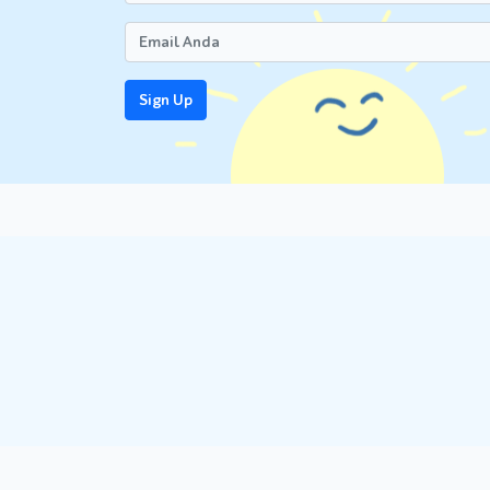
Amerika).
Makanya, amarah dan hukuman yang berat h
kebohongan demi terhindar dari hukuman.
Sign Up
Dalam kondisi ini, Dads disarankan untuk be
temannya, ajak dia untuk menemui temannya dan 
Si Kecil untuk menerima konsep berani jujur dan
Anak Pembohong Lebih Cerdas
Walaupun kebohongan bukan sebuah prestasi,
faktanya sebuah penelitian di Kanada yang dila
yang mampu berbohong jauh lebih cerdas.
Dalam keterangannya, para ahli dari Institute o
proses yang kompleks karena Si Kecil harus
dipercaya.
Seluruh proses ini membutuhkan pemikiran yang 
kekuatan IQ-nya yang lebih baik.