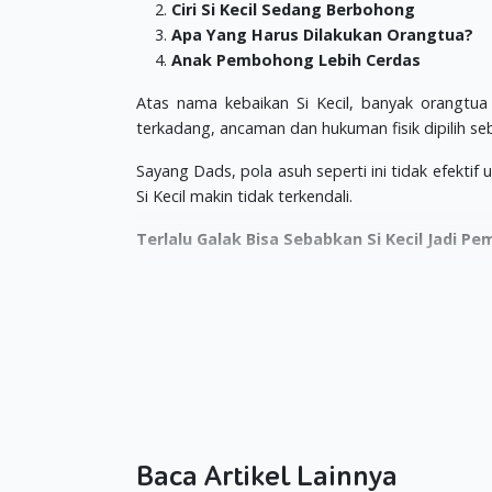
Ciri Si Kecil Sedang Berbohong
Apa Yang Harus Dilakukan Orangtua?
Anak Pembohong Lebih Cerdas
Atas nama kebaikan Si Kecil, banyak orangtu
terkadang, ancaman dan hukuman fisik dipilih s
Sayang Dads, pola asuh seperti ini tidak efektif 
Si Kecil makin tidak terkendali.
Terlalu Galak Bisa Sebabkan Si Kecil Jadi 
Sebuah penelitian yang dilakukan di McGill Univ
dengan cara kekerasan, cenderung membuat Si K
hukuman yang menurut mereka sangat mengerik
Dalam penelitian ini, tim peneliti mengumpul
peraturan disiplin ketat dengan hukuman seba
kebijakan yang lebih santai.
Setelah itu, tim peneliti pun melakukan tes kebo
Baca Artikel Lainnya