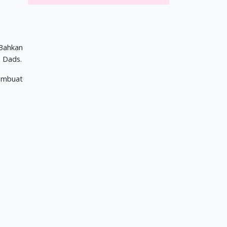
 Bahkan
h Dads.
membuat
i Kecil
hindari
berikan
memilih
a lebih