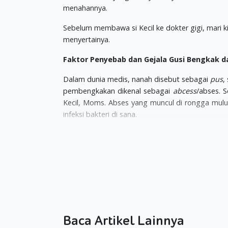
menahannya.
Sebelum membawa si Kecil ke dokter gigi, mari k
menyertainya.
Faktor Penyebab dan Gejala Gusi Bengkak 
Dalam dunia medis, nanah disebut sebagai
pus
,
pembengkakan dikenal sebagai
abcess
/abses. S
Kecil, Moms. Abses yang muncul di rongga mulut 
infeksi bakteri di sana.
Penyebab abses pun beragam. Mulai dari gigi
pembuluh darah/pulpa gigi. Kemudian, trauma
hingga ke dalam gusi. Penumpukan plak hingga
abses.
Si Kecil yang mengalami gusi bengkak dan bern
secara terus-menerus. Giginya juga akan lebi
tingkat yang lebih parah karena belum mendapat
Baca Artikel Lainnya
di kelenjar getah bening di bagian rahang atau le