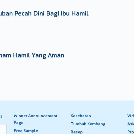
ban Pecah Dini Bagi Ibu Hamil
nam Hamil Yang Aman
es
Winner Announcement
Kesehatan
Vi
Page
Tumbuh Kembang
Ask
Free Sample
Resep
Pro