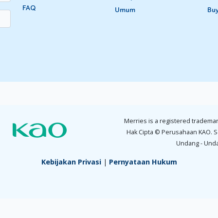
FAQ
Umum
Bu
Merries is a registered trademar
Hak Cipta © Perusahaan KAO. S
Undang - Und
Kebijakan Privasi
|
Pernyataan Hukum