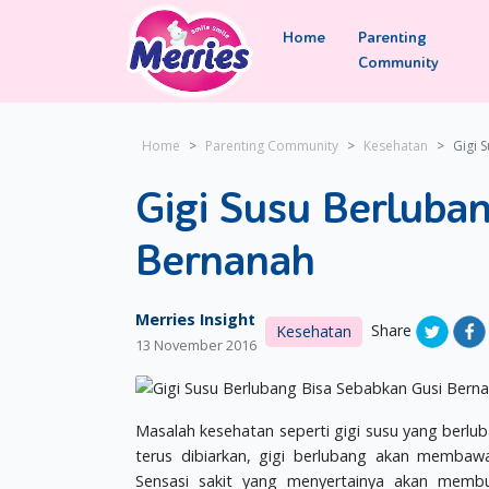
Home
Parenting
Community
Home
Parenting Community
Kesehatan
Gigi 
Gigi Susu Berluba
Bernanah
Merries Insight
Share
Kesehatan
13 November 2016
Masalah kesehatan seperti gigi susu yang berluba
terus dibiarkan, gigi berlubang akan membaw
Sensasi sakit yang menyertainya akan membu