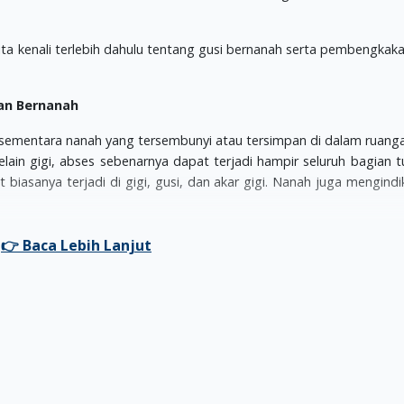
ita kenali terlebih dahulu tentang gusi bernanah serta pembengkak
dan Bernanah
 sementara nanah yang tersembunyi atau tersimpan di dalam ruang
elain gigi, abses sebenarnya dapat terjadi hampir seluruh bagian t
biasanya terjadi di gigi, gusi, dan akar gigi. Nanah juga mengindi
 berlubang yang memicu pembusukan yang menjalar ke saraf gig
 yang terjadi akibat adanya makanan atau sisa makanan yang t
 karang gigi yang tumbuh di celah gigi dan gusi juga sanggup
anah akan menunjukkan beberapa gejala. Mulai dari rasa sakit be
h sensitif saat menerima mengunyah dan menerima makanan pana
 tindakan lebih lanjut, si Kecil akan mengalami demam dan pembe
hernya.