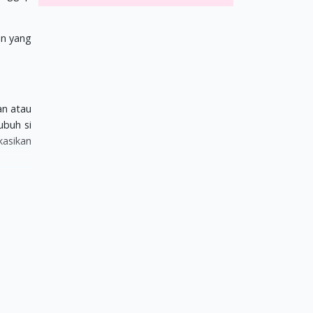
an yang
an atau
ubuh si
kasikan
i serta
ertanam
 memicu
rdenyut
s. Pada
ngkakan