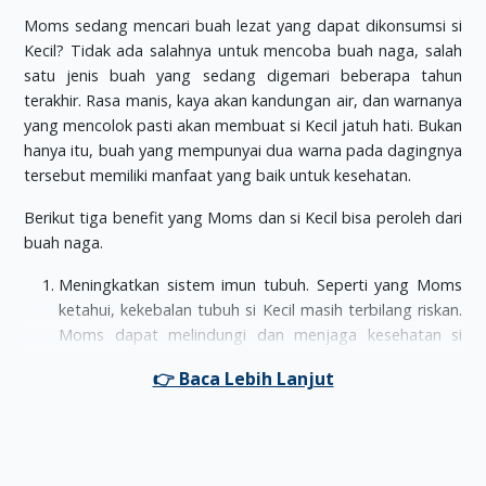
Moms sedang mencari buah lezat yang dapat dikonsumsi si
Kecil? Tidak ada salahnya untuk mencoba buah naga, salah
satu jenis buah yang sedang digemari beberapa tahun
terakhir. Rasa manis, kaya akan kandungan air, dan warnanya
yang mencolok pasti akan membuat si Kecil jatuh hati. Bukan
hanya itu, buah yang mempunyai dua warna pada dagingnya
tersebut memiliki manfaat yang baik untuk kesehatan.
Berikut tiga benefit yang Moms dan si Kecil bisa peroleh dari
buah naga.
Meningkatkan sistem imun tubuh. Seperti yang Moms
ketahui, kekebalan tubuh si Kecil masih terbilang riskan.
Moms dapat melindungi dan menjaga kesehatan si
Kecil dengan memberikan buah naga. Buah tersebut
mempunyai kandungan antioksidan yang sanggup
memproteksi si Kecil dari radikal bebas yang
mengancam sistem imun tubuhnya;
Si Kecil susah makan? Banyak orangtua yang bingung
karena tidak tahu harus memakai cara apa supaya anak-