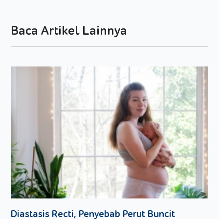
anak mereka lahap makan. Namun, Moms tidak usah
bingung, karena buah naga ternyata dapat
Baca Artikel Lainnya
meningkatkan nafsu makan si Kecil. Hal tersebut
dikarenakan kandungan vitamin B1 dan B2 yang
sanggup membuat mereka mau menyantap hidangan
Moms;
Buah naga juga kaya akan zat besi dan kalisum, lho.
Sehingga Moms dapat memakainya untuk membantu
pertumbuhan si Kecil, terutama di bagian tulang dan
produksi darahnya. Selain itu, kalsium bermanfaat untuk
menunjang fungsi otot serta transmisi saraf di tubuh si
Kecil. Maka si Kecil pun akan terus aktif dan lincah dalam
kegiatan sehari-hari.
Setelah mengetahui manfaat buah naga untuk si Kecil, kini
giliran Moms mengkreasikannya agar anak-anak mau
menyantap buah tersebut. Salah satu kreasi mudah yang
dapat Moms buat adalah es mambo buah naga. Berikut ini
bahan-bahan dan resep es mambo yang bisa Moms secara
Diastasis Recti, Penyebab Perut Buncit