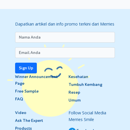
Dapatkan artikel dan info promo terkini dari Merries
Sign Up
Winner Announcement
Kesehatan
Page
Tumbuh Kembang
Free Sample
Resep
FAQ
Umum
Follow Social Media
Video
Merries Smile
Ask The Expert
Products