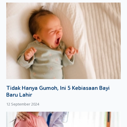
palstik. Lantas, tarik dan putar bagian ujung plastik.
Simpan semuanya di dalam
freezer
hingga membeku.
Sangat mudah, bukan? Semoga Moms dapat mempraktikan
resep ini bersama si Kecil!
Tidak Hanya Gumoh, Ini 5 Kebiasaan Bayi
Baru Lahir
12 September 2024