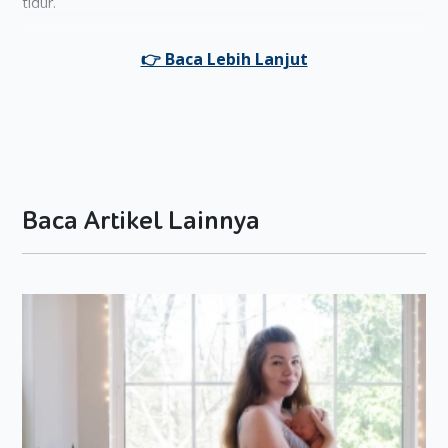
tidur.
Ada beberapa faktor yang menyebabkan Moms sering
buang air kecil selama hamil. Lalu, apa saja faktor-faktor
tersebut? Yuk ketahui jawabannya langsung di bawah ini!
1. Meningkatnya Hormon Kehamilan HCG
Selama hamil, ada satu hormon yang akan mengalami
peningkatan, yaitu hormon kehamilan hCG alias
human
Chorionic Gonadotropin.
Hormon tersebut membuat aliran
Baca Artikel Lainnya
darah ke area panggul dan ginjal meningkat. Hal itu nantinya
akan membuat ginjal bekerja keras mengeluarkan cairan
berlebih yang berimbas pada Moms yang jadi sering buang
air kecil.
2. Membesarnya Ukuran Rahim
Semakin bertambahnya usia kehamilan, ukuran janin dalam
kandungan akan semakin membesar. Hal itu juga
berpengaruh kepada ukuran rahim yang juga kian membesar.
Rahim yang semakin membesar perlahan akan menekan area