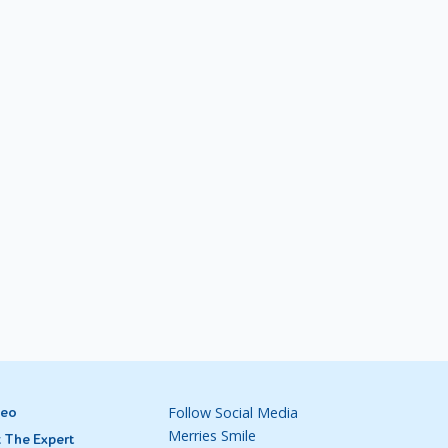
ri
ke
g,
ra
umbat
yang
Follow Social Media
deo
ran
Merries Smile
 The Expert