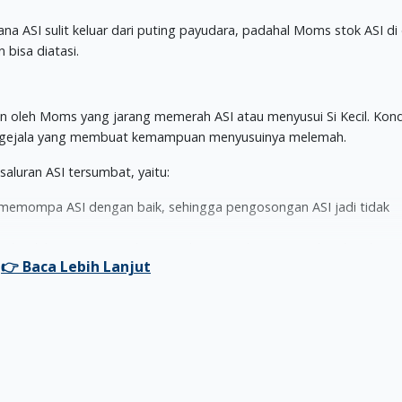
ana ASI sulit keluar dari puting payudara, padahal Moms stok ASI di
 bisa diatasi.
oleh Moms yang jarang memerah ASI atau menyusui Si Kecil. Kondis
apa gejala yang membuat kemampuan menyusuinya melemah.
aluran ASI tersumbat, yaitu:
emompa ASI dengan baik, sehingga pengosongan ASI jadi tidak
idur dalam posisi tengkurap, sehingga saluran ASI jadi terhambat 
 medis yang melibatkan jaringan payudara.
hormon oksitosin menurun, dimana hormon itu sangat membantu
gga tidak mampu menyusui atau memompa ASI.
g tepat, sehingga ASI tidak bisa keluar banyak.