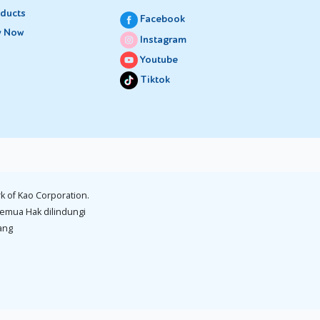
.
ducts
Facebook
y Now
Instagram
ngan
Youtube
buh
Tiktok
esai
tidak
dan
k of Kao Corporation.
emua Hak dilindungi
ang
isa
 ingin
k