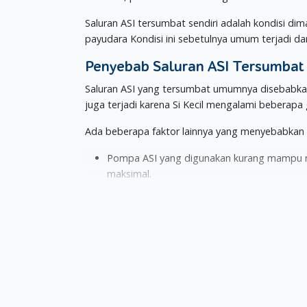
Saluran ASI tersumbat sendiri adalah kondisi dim
payudara Kondisi ini sebetulnya umum terjadi dan
Penyebab Saluran ASI Tersumbat
Saluran ASI yang tersumbat umumnya disebabkan 
juga terjadi karena Si Kecil mengalami beber
Ada beberapa faktor lainnya yang menyebabkan s
Pompa ASI yang digunakan kurang mampu m
maksimal.
Moms memakai bra yang terlalu ketat atau t
tertekan.
Moms baru mengalami operasi atau tindakan
Moms mengalami stres yang menyebabkan 
pelepasan ASI dari payudara.
Moms sedang sakit atau kelelahan, sehin
Pelekatan menyusui yang Moms lakukan kuran