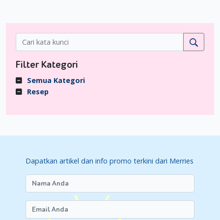
antara satu sesi ke sesi menyusui bayi baru lahir biasanya
berkisar antara 1,5-3 jam.
4. Gunakan Perlengkapan Menyusui
Seperti
perawatan bayi baru lahir
lainnya, menyusui juga
memerlukan berbagai peralatan. Untuk menyusui, Moms
Filter Kategori
disarankan mengenakan brakhusus yang memiliki kancing
Semua Kategori
atau kait di bagian depan yang bisa dibuka. Pastikan ukuran
Resep
bra-nya pas supaya Moms bisa menyusui dengan nyaman
dan ASI tidak tersumbat.
Moms juga bisa menggunakan nipple pads yang diselipkan
pada bagian depan puting untuk mencegah kebocoran ASI
pada bra. Jika Moms harus menyusui di tempat umum,
menggunakan baju menyusui atau apron menyusui sangat
Dapatkan artikel dan info promo terkini dari Merries
disarankan karena bisa memudahkan Moms dalam menyusui.
Untuk Si Kecil, pastikan ia memakai popok yang bisa
membuatnya nyaman selama menyusui seperti halnya popok
Merries Premium Tape. Popok Merries ini memiliki tiga