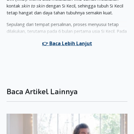
kontak
skin to skin
dengan Si Kecil, sehingga tubuh Si Kecil
tetap hangat dan daya tahan tubuhnya semakin kuat.
Sepulang dari tempat persalinan, proses menyusui tetap
dilakukan, terutama pada 6 bulan pertama usia Si Kecil. Pada
6 bulan pertama, ASI sangat dibutuhkan karena merupakan
satu-satunya makanan utama Si Kecil yang bisa dikonsumsi,
serta bisa membantu tumbuh kembangnya.
Pastikan Moms bisa menyusui Si Kecil dengan baik agar ia
bisa mendapatkan berbagai manfaat dari ASI. Berikut ini,
ada beberapa cara dan tips menyusui Si Kecil baru lahir yang
bisa Moms praktikkan:
Baca Artikel Lainnya
1. Tentukan Posisi Menyusui Yang
Nyaman Untuk Moms Dan Si Kecil
Supaya proses menyusui berjalan dengan nyaman dan
lancar, Moms harus menentukan terlebih dulu seperti apa
posisi Moms dan Si Kecil saat menyusui. Ada beberapa posisi