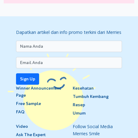
Dapatkan artikel dan info promo terkini dari Merries
Sign Up
Winner Announcement
Kesehatan
Page
Tumbuh Kembang
Free Sample
Resep
FAQ
Umum
Follow Social Media
Video
Merries Smile
Ask The Expert