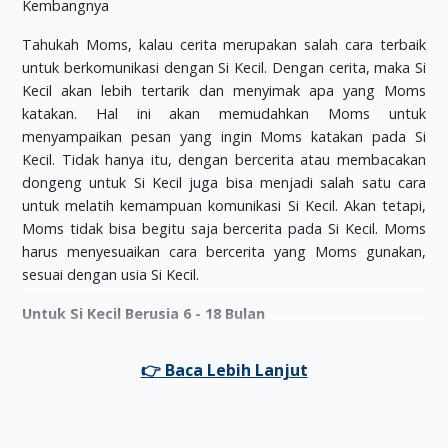
Tahukah Moms, kalau cerita merupakan salah cara terbaik
untuk berkomunikasi dengan Si Kecil. Dengan cerita, maka Si
Kecil akan lebih tertarik dan menyimak apa yang Moms
katakan. Hal ini akan memudahkan Moms untuk
menyampaikan pesan yang ingin Moms katakan pada Si
Kecil. Tidak hanya itu, dengan bercerita atau membacakan
dongeng untuk Si Kecil juga bisa menjadi salah satu cara
untuk melatih kemampuan komunikasi Si Kecil. Akan tetapi,
Moms tidak bisa begitu saja bercerita pada Si Kecil. Moms
harus menyesuaikan cara bercerita yang Moms gunakan,
sesuai dengan usia Si Kecil.
Untuk Si Kecil Berusia 6 - 18 Bulan
Pada usia ini, Si Kecil belumlah terlalu bisa berkomunikasi
dengan baik. Si Kecil juga belum terlalu paham bahasa yang
Moms gunakan. Jadi, pada rentang usia ini, sebaiknya Moms
lebih menggunakan cara yang ekspresif saat menjelaskan
sesuatu, gunakan juga cerita yang menggunakan benda-