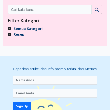
digunakan. Pada beberapa bayi, minyak kelapa bisa memicu
alergi karena mengandung kandungan lemak jenuh tinggi.
3. Garam Magnesium Sulfat
Filter Kategori
Cara mengatasi ruam pada dubur bayi berikutnya adalah
Semua Kategori
dengan menggunakan garam yang terbuat dari magnesium
Resep
dan sulfat. Garam ini disebut sebagai garam Epsom atau
garam mandi. Ketika dilarutkan dalam air, maka garam
tersebut akan melepaskan ion magnesium dan sulfat.
Partikel tersebut memiliki segudang manfaat yang berguna
bagi tubuh ketika sudah diserap oleh sel kulit bayi. Umumnya
dengan menggunakan garam Epsom mampu meningkatkan
Dapatkan artikel dan info promo terkini dari Merries
kelembapan kulit dan menghilangkan kerak kulit. Kandungan
magnesiumnya juga bisa mengurangi terjadinya radang
akibat ruam pada kulit.
Moms bisa juga menambahkan perasan air lemon untuk
menambah efek baiknya. Khasiat lemon dikenal mampu
mengontrol minyak berlebih akibat keringat. Kombinasi ini
Sign Up
juga bisa digunakan untuk mengurangi terjadinya gejala